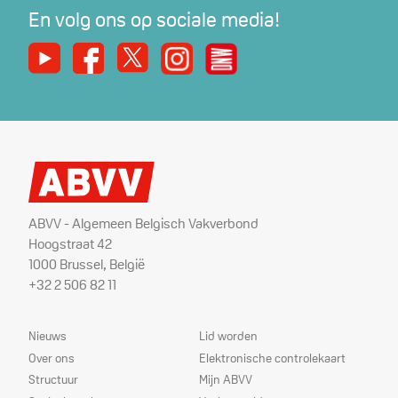
En volg ons op sociale media!
Youtube
Facebook
X
Instagram
De Nieuwe Werker
ABVV - Algemeen Belgisch Vakverbond
Hoogstraat 42
1000 Brussel, België
+32 2 506 82 11
Sitemap
Dienstverlening
Nieuws
Lid worden
Over ons
Elektronische controlekaart
Structuur
Mijn ABVV