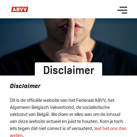
Skip
Menu
to
main
content
Disclaimer
Disclaimer
Dit is de officiële website van het Federaal ABVV, het
Algemeen Belgisch Vakverbond, de socialistische
vakbond van België. We doen er alles aan om de inhoud
van deze website actueel en juist te houden. Kom je toch
iets tegen dat niet correct is of verouderd,
laat het ons dan
weten
.