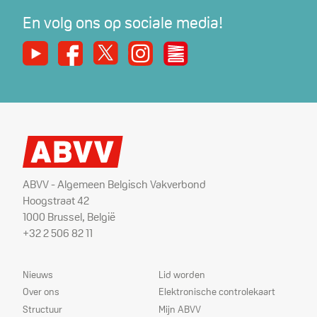
En volg ons op sociale media!
Youtube
Facebook
X
Instagram
De Nieuwe Werker
ABVV - Algemeen Belgisch Vakverbond
Hoogstraat 42
1000 Brussel, België
+32 2 506 82 11
Sitemap
Dienstverlening
Nieuws
Lid worden
Over ons
Elektronische controlekaart
Structuur
Mijn ABVV