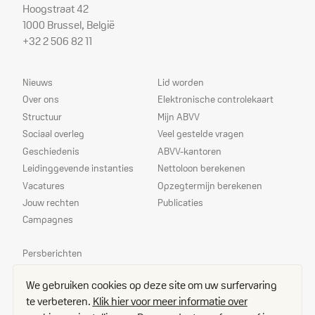
Hoogstraat 42
1000 Brussel, België
+32 2 506 82 11
Sitemap
Dienstverlening
Nieuws
Lid worden
Over ons
Elektronische controlekaart
Structuur
Mijn ABVV
Sociaal overleg
Veel gestelde vragen
Geschiedenis
ABVV-kantoren
Leidinggevende instanties
Nettoloon berekenen
Vacatures
Opzegtermijn berekenen
Jouw rechten
Publicaties
Campagnes
Prioriteiten
Persberichten
Echo
We gebruiken cookies op deze site om uw surfervaring
Delegees
te verbeteren.
Klik hier voor meer informatie over
Contact