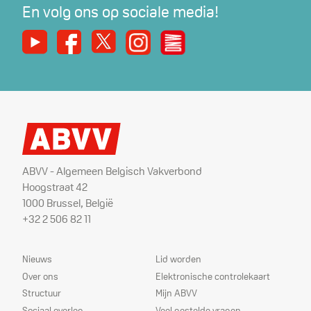
En volg ons op sociale media!
Youtube
Facebook
X
Instagram
De Nieuwe Werker
ABVV - Algemeen Belgisch Vakverbond
Hoogstraat 42
1000 Brussel, België
+32 2 506 82 11
Sitemap
Dienstverlening
Nieuws
Lid worden
Over ons
Elektronische controlekaart
Structuur
Mijn ABVV
Sociaal overleg
Veel gestelde vragen