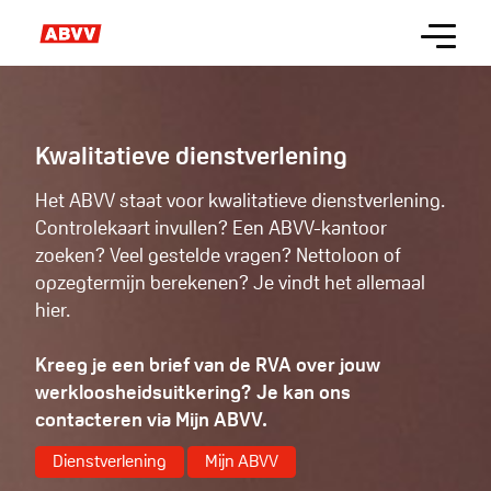
Skip
Menu
to
main
Dienstverlening
content
Kwalitatieve dienstverlening
Het ABVV staat voor kwalitatieve dienstverlening.
Controlekaart invullen? Een ABVV-kantoor
zoeken? Veel gestelde vragen? Nettoloon of
opzegtermijn berekenen? Je vindt het allemaal
hier.
Kreeg je een brief van de RVA over jouw
werkloosheidsuitkering? Je kan ons
contacteren via Mijn ABVV.
Dienstverlening
Mijn ABVV