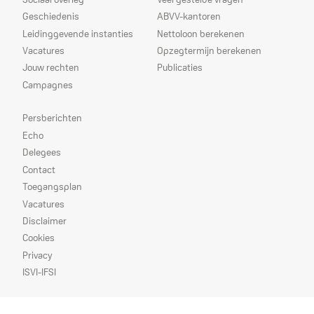
Geschiedenis
ABVV-kantoren
Leidinggevende instanties
Nettoloon berekenen
Vacatures
Opzegtermijn berekenen
Jouw rechten
Publicaties
Campagnes
Prioriteiten
Persberichten
Echo
Delegees
Contact
Toegangsplan
Vacatures
Disclaimer
Cookies
Privacy
ISVI-IFSI