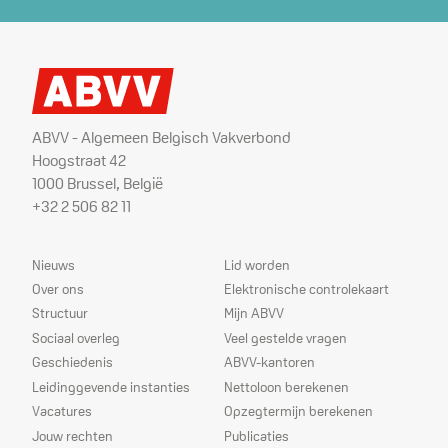
ABVV - Algemeen Belgisch Vakverbond
Hoogstraat 42
1000 Brussel, België
+32 2 506 82 11
Sitemap
Dienstverlening
Nieuws
Lid worden
Over ons
Elektronische controlekaart
Structuur
Mijn ABVV
Sociaal overleg
Veel gestelde vragen
Geschiedenis
ABVV-kantoren
Leidinggevende instanties
Nettoloon berekenen
Vacatures
Opzegtermijn berekenen
Jouw rechten
Publicaties