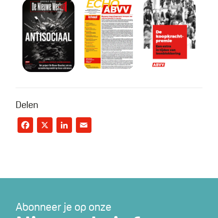
De Nieuwe Werker - speciale editie
Echo nr. 1 - 2024
De koopkracht
Delen
Facebook
X
LinkedIn
Email
Abonneer je op onze