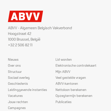
ABVV - Algemeen Belgisch Vakverbond
Hoogstraat 42
1000 Brussel, België
+32 2 506 82 11
Sitemap
Dienstverlening
Nieuws
Lid worden
Over ons
Elektronische controlekaart
Structuur
Mijn ABVV
Sociaal overleg
Veel gestelde vragen
Geschiedenis
ABVV-kantoren
Leidinggevende instanties
Nettoloon berekenen
Vacatures
Opzegtermijn berekenen
Jouw rechten
Publicaties
Campagnes