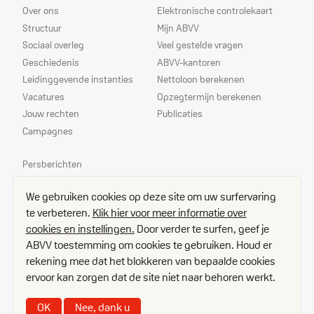
Over ons
Elektronische controlekaart
Structuur
Mijn ABVV
Sociaal overleg
Veel gestelde vragen
Geschiedenis
ABVV-kantoren
Leidinggevende instanties
Nettoloon berekenen
Vacatures
Opzegtermijn berekenen
Jouw rechten
Publicaties
Campagnes
Prioriteiten
Persberichten
Echo
We gebruiken cookies op deze site om uw surfervaring
Delegees
te verbeteren.
Klik hier voor meer informatie over
Contact
cookies en instellingen.
Door verder te surfen, geef je
Toegangsplan
ABVV toestemming om cookies te gebruiken. Houd er
Vacatures
rekening mee dat het blokkeren van bepaalde cookies
Disclaimer
ervoor kan zorgen dat de site niet naar behoren werkt.
Cookies
Privacy
OK
Nee, dank u