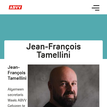
Skip
Menu
to
main
content
Jean-François
Tamellini
Jean-
François
Tamellini
Algemeen
secretaris
Waals ABVV
Geboren te