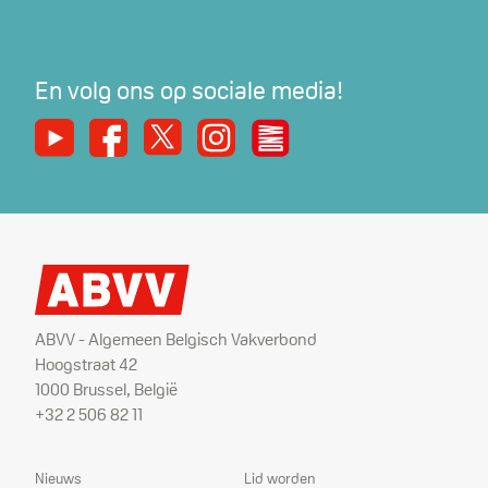
En volg ons op sociale media!
Youtube
Facebook
X
Instagram
De Nieuwe Werker
ABVV - Algemeen Belgisch Vakverbond
Hoogstraat 42
1000 Brussel, België
+32 2 506 82 11
Sitemap
Dienstverlening
Nieuws
Lid worden