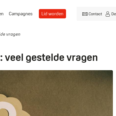
en
Campagnes
Lid worden
Contact
De
Header
menu
lde vragen
: veel gestelde vragen