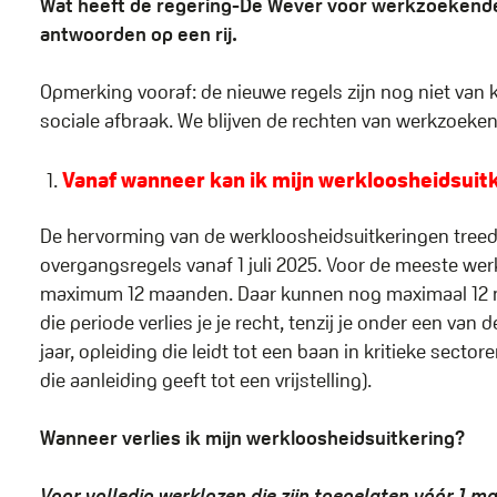
Wat heeft de regering-De Wever voor werkzoekenden
antwoorden op een rij.
Opmerking vooraf: de nieuwe regels zijn nog niet van kr
sociale afbraak. We blijven de rechten van werkzoeke
Vanaf wanneer kan ik mijn werkloosheidsuitk
De hervorming van de werkloosheidsuitkeringen treed
overgangsregels vanaf 1 juli 2025. Voor de meeste we
maximum 12 maanden. Daar kunnen nog maximaal 12 ma
die periode verlies je je recht, tenzij je onder een va
jaar, opleiding die leidt tot een baan in kritieke sect
die aanleiding geeft tot een vrijstelling).
Wanneer verlies ik mijn werkloosheidsuitkering?
Voor volledig werklozen die zijn toegelaten vóór 1 m