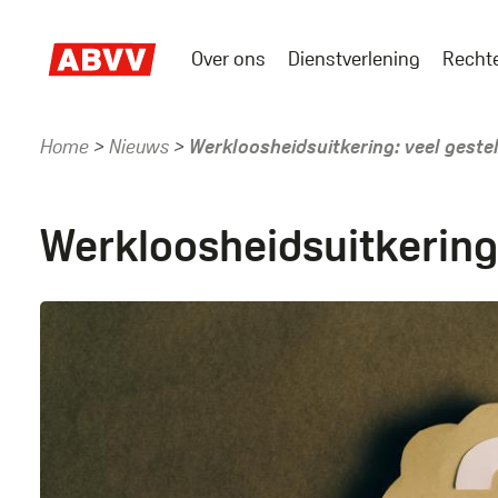
Skip
to
Over ons
Dienstverlening
Recht
main
Main
content
menu
Home
Nieuws
Werkloosheidsuitkering: veel geste
Kruimelpad
Werkloosheidsuitkering