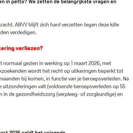
 in petto? We zetten de belangrijkste vragen en
acht. ABVV blijft zich hard verzetten tegen deze kille
nden verdedigen.
ering verliezen?
t normaal gezien in werking op 1 maart 2026, met
rkzoekenden wordt het recht op uitkeringen beperkt tot
anden bij komen, in functie van je beroepsverleden. Na
n de uitzonderingen valt (voldoende beroepsverleden op 55
oren in de gezondheidszorg (verpleeg- of zorgkundige) en
aart 2026 geldt het volgende.