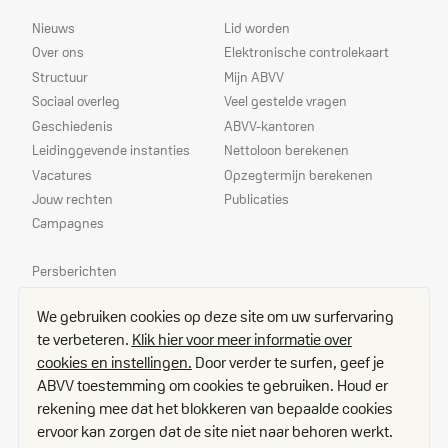
Sitemap
Dienstverlening
Nieuws
Lid worden
Over ons
Elektronische controlekaart
Structuur
Mijn ABVV
Sociaal overleg
Veel gestelde vragen
Geschiedenis
ABVV-kantoren
Leidinggevende instanties
Nettoloon berekenen
Vacatures
Opzegtermijn berekenen
Jouw rechten
Publicaties
Campagnes
Prioriteiten
Persberichten
Echo
We gebruiken cookies op deze site om uw surfervaring
Delegees
te verbeteren.
Klik hier voor meer informatie over
Contact
cookies en instellingen.
Door verder te surfen, geef je
Toegangsplan
ABVV toestemming om cookies te gebruiken. Houd er
Vacatures
rekening mee dat het blokkeren van bepaalde cookies
Disclaimer
ervoor kan zorgen dat de site niet naar behoren werkt.
Cookies