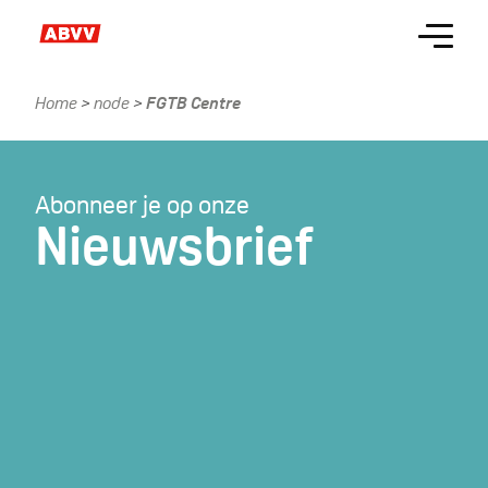
Skip
Menu
to
main
content
Home
node
FGTB Centre
Kruimelpad
Abonneer je op onze
Nieuwsbrief