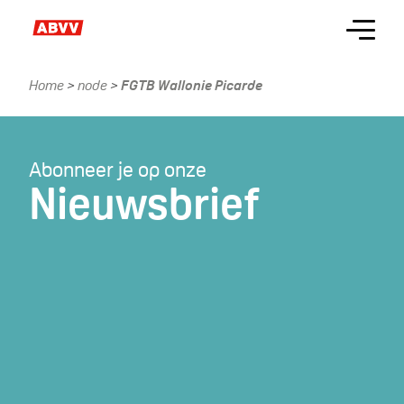
Skip
Menu
to
main
content
Home
node
FGTB Wallonie Picarde
Kruimelpad
Abonneer je op onze
Nieuwsbrief