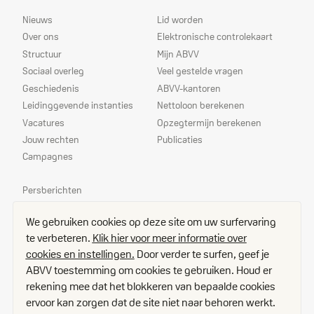
Sitemap
Dienstverlening
Nieuws
Lid worden
Over ons
Elektronische controlekaart
Structuur
Mijn ABVV
Sociaal overleg
Veel gestelde vragen
Geschiedenis
ABVV-kantoren
Leidinggevende instanties
Nettoloon berekenen
Vacatures
Opzegtermijn berekenen
Jouw rechten
Publicaties
Campagnes
Prioriteiten
Persberichten
Echo
We gebruiken cookies op deze site om uw surfervaring
Delegees
te verbeteren.
Klik hier voor meer informatie over
Contact
cookies en instellingen.
Door verder te surfen, geef je
Toegangsplan
ABVV toestemming om cookies te gebruiken. Houd er
Vacatures
rekening mee dat het blokkeren van bepaalde cookies
Disclaimer
ervoor kan zorgen dat de site niet naar behoren werkt.
Cookies