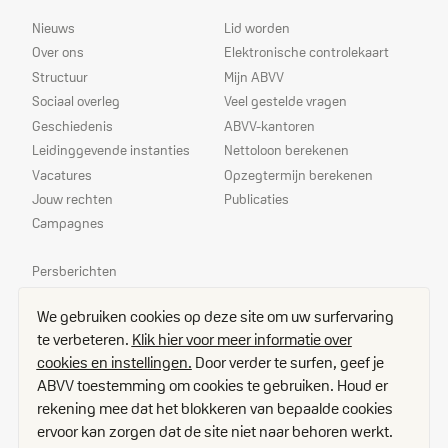
Sitemap
Dienstverlening
Nieuws
Lid worden
Over ons
Elektronische controlekaart
Structuur
Mijn ABVV
Sociaal overleg
Veel gestelde vragen
Geschiedenis
ABVV-kantoren
Leidinggevende instanties
Nettoloon berekenen
Vacatures
Opzegtermijn berekenen
Jouw rechten
Publicaties
Campagnes
Prioriteiten
Persberichten
Echo
We gebruiken cookies op deze site om uw surfervaring
Delegees
te verbeteren.
Klik hier voor meer informatie over
Contact
cookies en instellingen.
Door verder te surfen, geef je
Toegangsplan
ABVV toestemming om cookies te gebruiken. Houd er
Vacatures
rekening mee dat het blokkeren van bepaalde cookies
Disclaimer
ervoor kan zorgen dat de site niet naar behoren werkt.
Cookies