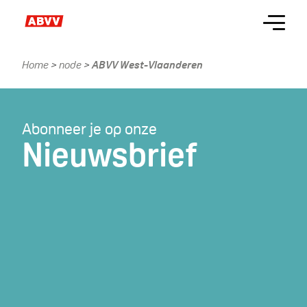
Skip
Menu
to
main
content
Home
node
ABVV West-Vlaanderen
Kruimelpad
Abonneer je op onze
Nieuwsbrief