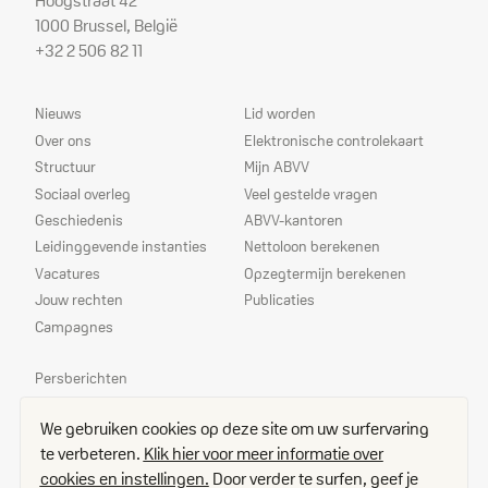
Hoogstraat 42
1000 Brussel, België
+32 2 506 82 11
Sitemap
Dienstverlening
Nieuws
Lid worden
Over ons
Elektronische controlekaart
Structuur
Mijn ABVV
Sociaal overleg
Veel gestelde vragen
Geschiedenis
ABVV-kantoren
Leidinggevende instanties
Nettoloon berekenen
Vacatures
Opzegtermijn berekenen
Jouw rechten
Publicaties
Campagnes
Prioriteiten
Persberichten
Echo
We gebruiken cookies op deze site om uw surfervaring
Delegees
te verbeteren.
Klik hier voor meer informatie over
Contact
cookies en instellingen.
Door verder te surfen, geef je
Toegangsplan