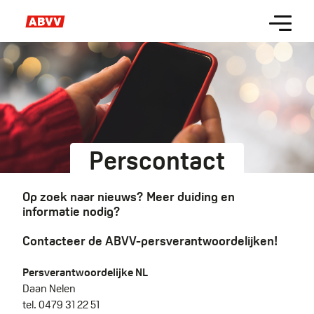
Skip
Menu
to
main
content
Perscontact
Op zoek naar nieuws? Meer duiding en
informatie nodig?
Contacteer de ABVV-persverantwoordelijken!
Persverantwoordelijke NL
Daan Nelen
tel. 0479 31 22 51