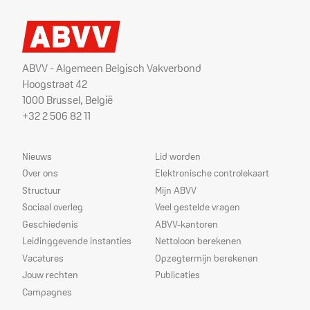
ABVV - Algemeen Belgisch Vakverbond
Hoogstraat 42
1000 Brussel, België
+32 2 506 82 11
Sitemap
Dienstverlening
Nieuws
Lid worden
Over ons
Elektronische controlekaart
Structuur
Mijn ABVV
Sociaal overleg
Veel gestelde vragen
Geschiedenis
ABVV-kantoren
Leidinggevende instanties
Nettoloon berekenen
Vacatures
Opzegtermijn berekenen
Jouw rechten
Publicaties
Campagnes