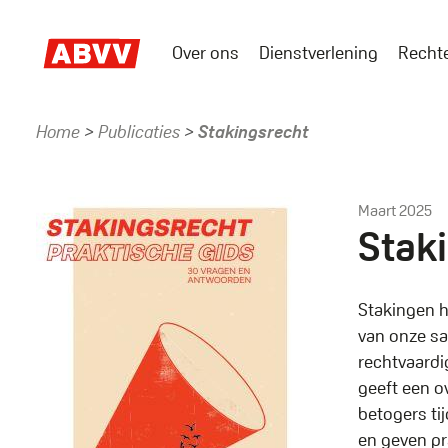
Skip
to
Over ons
Dienstverlening
Recht
main
Main
content
menu
Home
Publicaties
Stakingsrecht
Kruimelpad
Maart 2025
Stak
Stakingen 
van onze sa
rechtvaardi
geeft een o
betogers ti
en geven pr