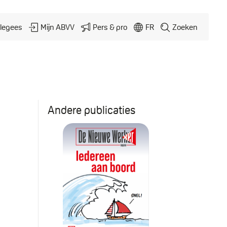
legees
Mijn ABVV
Pers & pro
FR
Zoeken
Andere publicaties
De Nieuwe Werker #4 2026