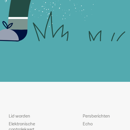
Dienstverlening
Prioriteiten
Lid worden
Persberichten
Elektronische
Echo
controlekaart