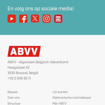
En volg ons op sociale media!
Youtube
Facebook
X
Instagram
De Nieuwe Werker
ABVV - Algemeen Belgisch Vakverbond
Hoogstraat 42
1000 Brussel, België
+32 2 506 82 11
Sitemap
Dienstverlening
Nieuws
Lid worden
Over ons
Elektronische controlekaart
Structuur
Mijn ABVV