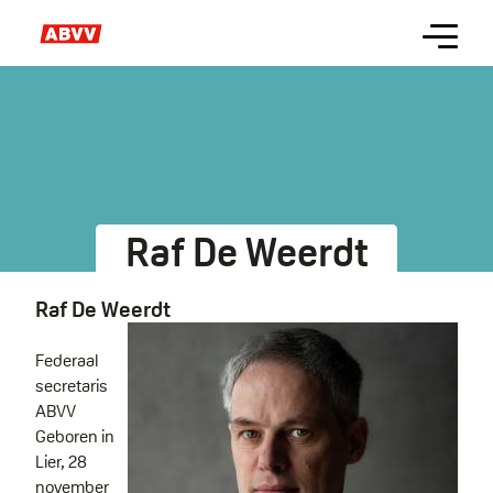
Skip
Menu
to
main
content
Raf De Weerdt
Raf De Weerdt
Federaal
secretaris
ABVV
Geboren in
Lier, 28
november