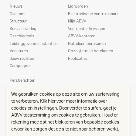
Sitemap
Dienstverlening
Nieuws
Lid worden
Over ons
Elektronische controlekaart
Structuur
Mijn ABVV
Sociaal overleg
Veel gestelde vragen
Geschiedenis
ABVV-kantoren
Leidinggevende instanties
Nettoloon berekenen
Vacatures
Opzegtermijn berekenen
Jouw rechten
Publicaties
Campagnes
Prioriteiten
Persberichten
Echo
We gebruiken cookies op deze site om uw surfervaring
Delegees
te verbeteren.
Klik hier voor meer informatie over
Contact
cookies en instellingen.
Door verder te surfen, geef je
Toegangsplan
ABVV toestemming om cookies te gebruiken. Houd er
Vacatures
rekening mee dat het blokkeren van bepaalde cookies
Disclaimer
ervoor kan zorgen dat de site niet naar behoren werkt.
Cookies