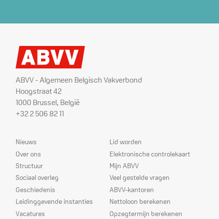
ABVV - Algemeen Belgisch Vakverbond
Hoogstraat 42
1000 Brussel, België
+32 2 506 82 11
Sitemap
Dienstverlening
Nieuws
Lid worden
Over ons
Elektronische controlekaart
Structuur
Mijn ABVV
Sociaal overleg
Veel gestelde vragen
Geschiedenis
ABVV-kantoren
Leidinggevende instanties
Nettoloon berekenen
Vacatures
Opzegtermijn berekenen