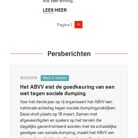
dus zeer ernstig.
LEES MEER
Volgende
››
Pagina 1
Pagination
Persberichten
18/03/2019
Werk & rechten
Het ABVV eist de goedkeuring van een
wet tegen sociale dumping
Voor het derde jaar op rij organiseert het ABVV een
nationale actiedag tegen sociale dumpingpraktijken.
Deze vindt plaats op 18 maart. Samen met
afgevaardigden en spelers op het terrein die
dagelijks geconfronteerd worden met de schadelijke
gevolgen van sociale dumping, maakt het ABVV van