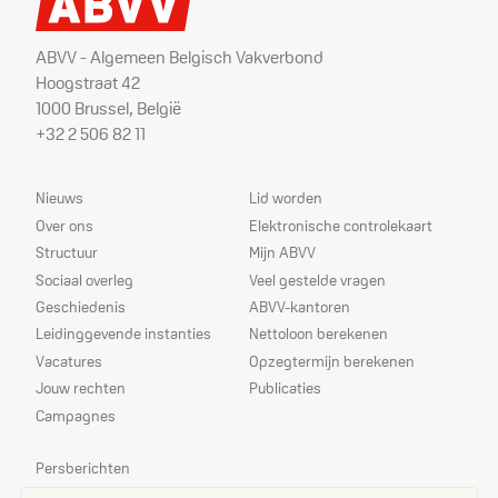
ABVV - Algemeen Belgisch Vakverbond
Hoogstraat 42
1000 Brussel, België
+32 2 506 82 11
Sitemap
Dienstverlening
Nieuws
Lid worden
Over ons
Elektronische controlekaart
Structuur
Mijn ABVV
Sociaal overleg
Veel gestelde vragen
Geschiedenis
ABVV-kantoren
Leidinggevende instanties
Nettoloon berekenen
Vacatures
Opzegtermijn berekenen
Jouw rechten
Publicaties
Campagnes
Prioriteiten
Persberichten
Echo