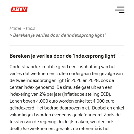
Skip
Menu
to
main
content
Home
tools
Kruimelpad
Bereken je verlies door de 'indexsprong light'
Bereken je verlies door de 'indexsprong light'
Onderstaande simulatie geeft een inschatting van het
verlies dat werknemers zullen ondergaan ten gevolge van
de twee indexsprongen light in 2026 en 2028, ook de
centenindex genoemd. De simulatie gaat uit van een
indexering van 2% per jaar (inflatiedoelstelling ECB).
Lonen boven 4.000 euro worden enkel tot 4.000 euro
geïndexeerd. Het bedrag daarboven niet. Dubbel en enkel
vakantiegeld worden eveneens geplafonneerd. Zoals de
teksten van de regering duidelijk maken, worden ook
deeltijdse werknemers geraakt: de referentie is het