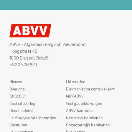
ABVV - Algemeen Belgisch Vakverbond
Hoogstraat 42
1000 Brussel, België
+32 2 506 82 11
Sitemap
Dienstverlening
Nieuws
Lid worden
Over ons
Elektronische controlekaart
Structuur
Mijn ABVV
Sociaal overleg
Veel gestelde vragen
Geschiedenis
ABVV-kantoren
Leidinggevende instanties
Nettoloon berekenen
Vacatures
Opzegtermijn berekenen