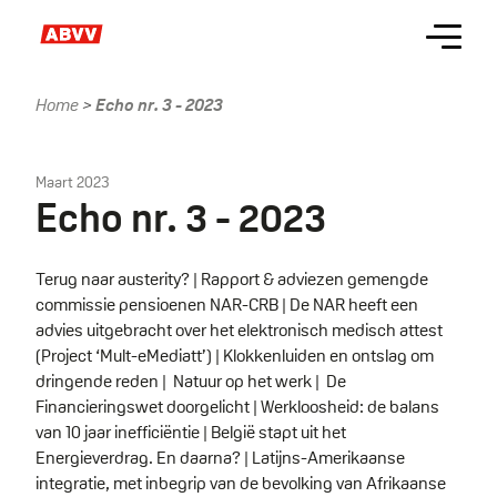
Skip
Menu
to
main
content
Home
Echo nr. 3 - 2023
Kruimelpad
Maart 2023
Echo nr. 3 - 2023
Terug naar austerity? | Rapport & adviezen gemengde
commissie pensioenen NAR-CRB | De NAR heeft een
advies uitgebracht over het elektronisch medisch attest
(Project ‘Mult-eMediatt’) | Klokkenluiden en ontslag om
dringende reden | Natuur op het werk | De
Financieringswet doorgelicht | Werkloosheid: de balans
van 10 jaar inefficiëntie | België stapt uit het
Energieverdrag. En daarna? | Latijns-Amerikaanse
integratie, met inbegrip van de bevolking van Afrikaanse