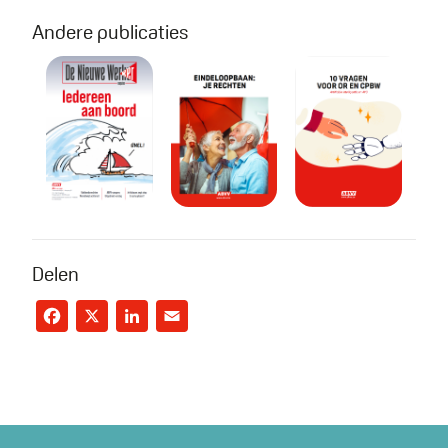
Andere publicaties
De Nieuwe Werker #4 2026
Eindeloopbaan: je rechten
Brochure AI : 
Delen
Facebook
X
LinkedIn
Email