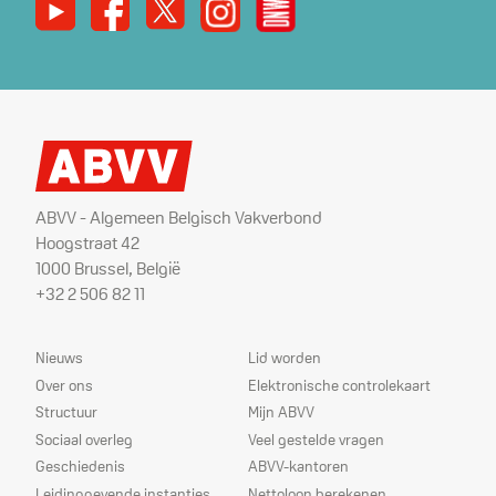
Youtube
Facebook
X
Instagram
De Nieuwe Werker
ABVV - Algemeen Belgisch Vakverbond
Hoogstraat 42
1000 Brussel, België
+32 2 506 82 11
Sitemap
Dienstverlening
Nieuws
Lid worden
Over ons
Elektronische controlekaart
Structuur
Mijn ABVV
Sociaal overleg
Veel gestelde vragen
Geschiedenis
ABVV-kantoren
Leidinggevende instanties
Nettoloon berekenen