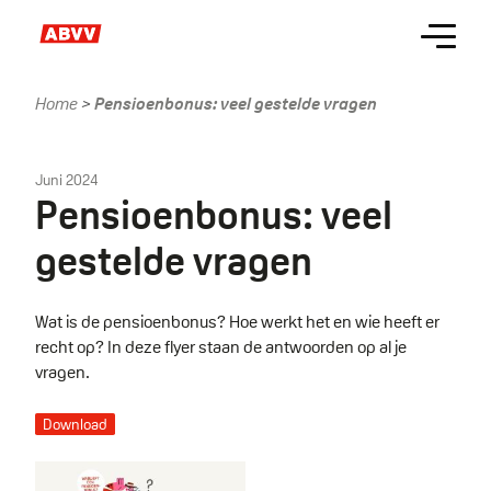
Skip
Menu
to
main
content
Home
Pensioenbonus: veel gestelde vragen
Kruimelpad
Juni 2024
Pensioenbonus: veel
gestelde vragen
Wat is de pensioenbonus? Hoe werkt het en wie heeft er
recht op? In deze flyer staan de antwoorden op al je
vragen.
Download