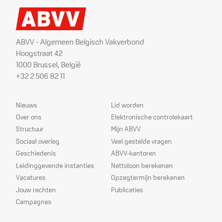
ABVV - Algemeen Belgisch Vakverbond
Hoogstraat 42
1000 Brussel, België
+32 2 506 82 11
Sitemap
Dienstverlening
Nieuws
Lid worden
Over ons
Elektronische controlekaart
Structuur
Mijn ABVV
Sociaal overleg
Veel gestelde vragen
Geschiedenis
ABVV-kantoren
Leidinggevende instanties
Nettoloon berekenen
Vacatures
Opzegtermijn berekenen
Jouw rechten
Publicaties
Campagnes