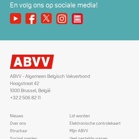
En volg ons op sociale media!
Youtube
Facebook
X
Instagram
De Nieuwe Werker
ABVV - Algemeen Belgisch Vakverbond
Hoogstraat 42
1000 Brussel, België
+32 2 506 82 11
Sitemap
Dienstverlening
Nieuws
Lid worden
Over ons
Elektronische controlekaart
Structuur
Mijn ABVV
Sociaal overleg
Veel gestelde vragen