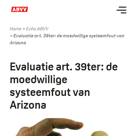
Skip
Menu
to
main
content
Home
Echo ABVV
Kruimelpad
Evaluatie art. 39ter: de moedwillige systeemfout van
Arizona
Evaluatie art. 39ter: de
moedwillige
systeemfout van
Arizona