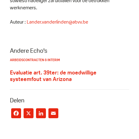
sowieso nadeliger zal uitvallen voor de betrokken
werknemers.
Auteur :
Lander.vanderlinden@abvv.be
Andere Echo's
ARBEIDSCONTRACTEN & INTERIM
Evaluatie art. 39ter: de moedwillige
systeemfout van Arizona
Delen
Facebook
X
LinkedIn
Email