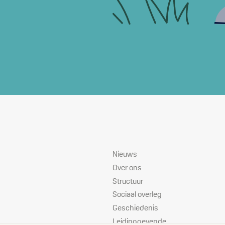
Sitemap
Nieuws
Over ons
Structuur
Sociaal overleg
Geschiedenis
Leidinggevende