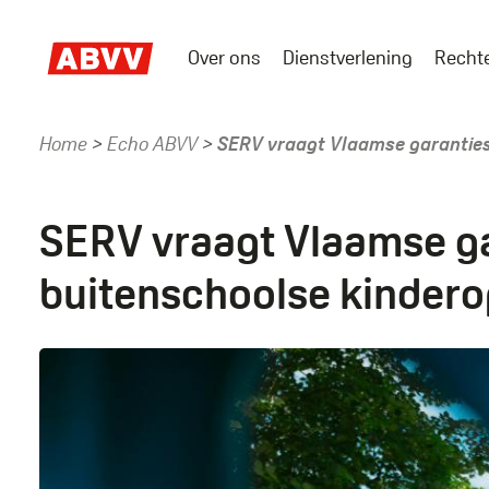
Skip
to
Over ons
Dienstverlening
Recht
main
Main
content
menu
Home
Echo ABVV
SERV vraagt Vlaamse garanties 
Kruimelpad
SERV vraagt Vlaamse ga
buitenschoolse kindero