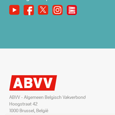
Youtube
Facebook
X
Instagram
De Nieuwe Werker
ABVV - Algemeen Belgisch Vakverbond
Hoogstraat 42
1000 Brussel, België