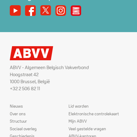
Youtube
Facebook
X
Instagram
De Nieuwe Werker
ABVV - Algemeen Belgisch Vakverbond
Hoogstraat 42
1000 Brussel, België
+32 2 506 82 11
Sitemap
Dienstverlening
Nieuws
Lid worden
Over ons
Elektronische controlekaart
Structuur
Mijn ABVV
Sociaal overleg
Veel gestelde vragen
Geschiedenis
ABVV-kantoren