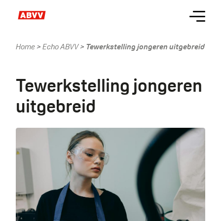
Skip
Menu
to
main
content
Home
Echo ABVV
Tewerkstelling jongeren uitgebreid
Kruimelpad
Tewerkstelling jongeren
uitgebreid