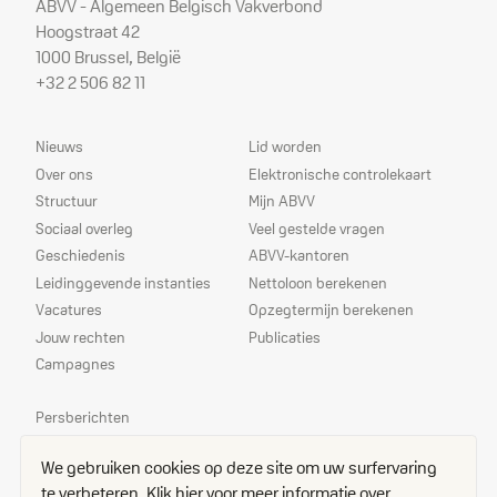
ABVV - Algemeen Belgisch Vakverbond
Hoogstraat 42
1000 Brussel, België
+32 2 506 82 11
Sitemap
Dienstverlening
Nieuws
Lid worden
Over ons
Elektronische controlekaart
Structuur
Mijn ABVV
Sociaal overleg
Veel gestelde vragen
Geschiedenis
ABVV-kantoren
Leidinggevende instanties
Nettoloon berekenen
Vacatures
Opzegtermijn berekenen
Jouw rechten
Publicaties
Campagnes
Prioriteiten
Persberichten
Echo
We gebruiken cookies op deze site om uw surfervaring
Delegees
te verbeteren.
Klik hier voor meer informatie over