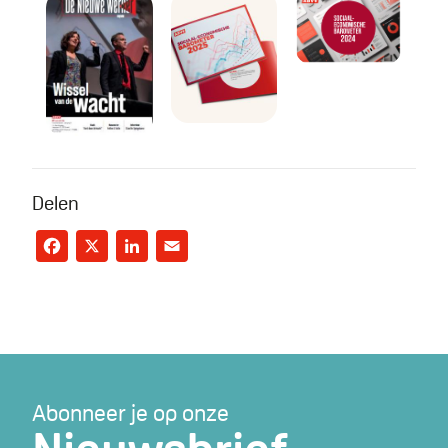
De Nieuwe Werker #1 // 2026
Sociaal-economische baro
Sociaal-Econo
Delen
Facebook
X
LinkedIn
Email
Abonneer je op onze