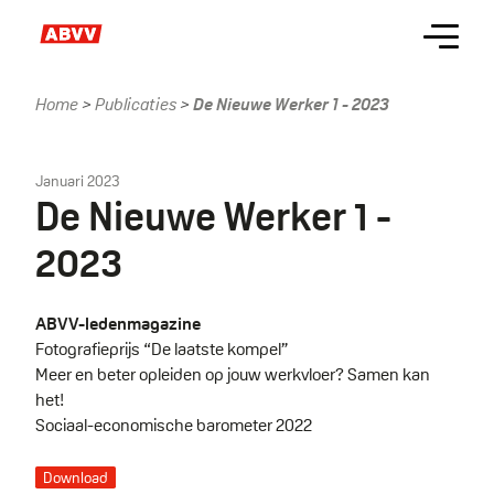
Skip
Menu
to
main
content
Home
Publicaties
De Nieuwe Werker 1 - 2023
Kruimelpad
Januari 2023
De Nieuwe Werker 1 -
2023
ABVV-ledenmagazine
Fotografieprijs “De laatste kompel”
Meer en beter opleiden op jouw werkvloer? Samen kan
het!
Sociaal-economische barometer 2022
Download