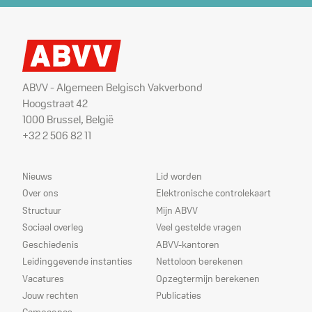
ABVV - Algemeen Belgisch Vakverbond
Hoogstraat 42
1000 Brussel, België
+32 2 506 82 11
Sitemap
Dienstverlening
Nieuws
Lid worden
Over ons
Elektronische controlekaart
Structuur
Mijn ABVV
Sociaal overleg
Veel gestelde vragen
Geschiedenis
ABVV-kantoren
Leidinggevende instanties
Nettoloon berekenen
Vacatures
Opzegtermijn berekenen
Jouw rechten
Publicaties