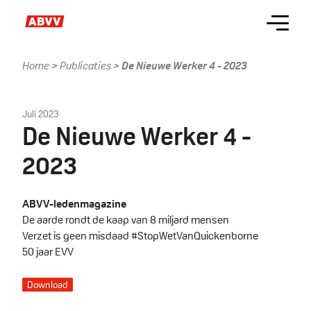
Skip
Menu
to
main
content
Home
Publicaties
De Nieuwe Werker 4 - 2023
Kruimelpad
Juli 2023
De Nieuwe Werker 4 -
2023
ABVV-ledenmagazine
De aarde rondt de kaap van 8 miljard mensen
Verzet is geen misdaad #StopWetVanQuickenborne
50 jaar EVV
Download