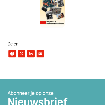
100 jaar IAO: balans en uit
Delen
Facebook
X
LinkedIn
Email
Abonneer je op onze
Nieuwsbrief