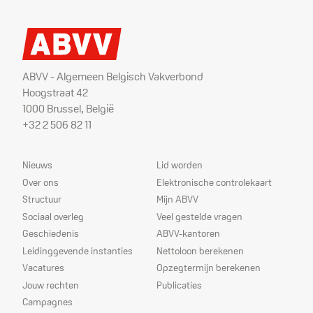
ABVV - Algemeen Belgisch Vakverbond
Hoogstraat 42
1000 Brussel, België
+32 2 506 82 11
Sitemap
Dienstverlening
Nieuws
Lid worden
Over ons
Elektronische controlekaart
Structuur
Mijn ABVV
Sociaal overleg
Veel gestelde vragen
Geschiedenis
ABVV-kantoren
Leidinggevende instanties
Nettoloon berekenen
Vacatures
Opzegtermijn berekenen
Jouw rechten
Publicaties
Campagnes