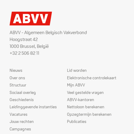
ABVV - Algemeen Belgisch Vakverbond
Hoogstraat 42
1000 Brussel, België
+32 2 506 82 11
Sitemap
Dienstverlening
Nieuws
Lid worden
Over ons
Elektronische controlekaart
Structuur
Mijn ABVV
Sociaal overleg
Veel gestelde vragen
Geschiedenis
ABVV-kantoren
Leidinggevende instanties
Nettoloon berekenen
Vacatures
Opzegtermijn berekenen
Jouw rechten
Publicaties
Campagnes