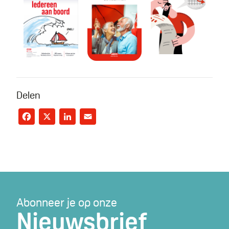
De Nieuwe Werker #4 2026
Eindeloopbaan: je rechten
Wegwijzer: Jou
Delen
Facebook
X
LinkedIn
Email
Abonneer je op onze
Nieuwsbrief