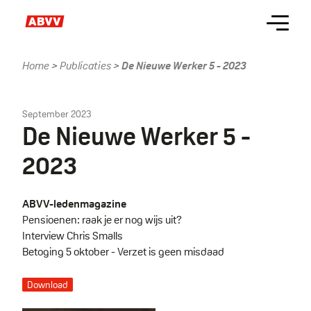
Skip
Menu
to
main
content
Home
Publicaties
De Nieuwe Werker 5 - 2023
Kruimelpad
September 2023
De Nieuwe Werker 5 -
2023
ABVV-ledenmagazine
Pensioenen: raak je er nog wijs uit?
Interview Chris Smalls
Betoging 5 oktober - Verzet is geen misdaad
Download