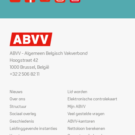
ABVV - Algemeen Belgisch Vakverbond
Hoogstraat 42
1000 Brussel, België
+32 2 506 82 11
Sitemap
Dienstverlening
Nieuws
Lid worden
Over ons
Elektronische controlekaart
Structuur
Mijn ABVV
Sociaal overleg
Veel gestelde vragen
Geschiedenis
ABVV-kantoren
Leidinggevende instanties
Nettoloon berekenen