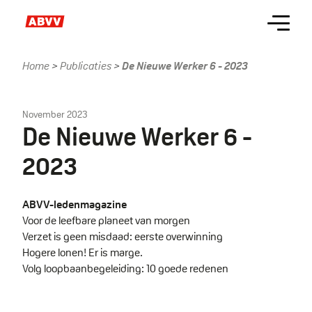
Skip
Menu
to
main
content
Home
Publicaties
De Nieuwe Werker 6 - 2023
Kruimelpad
November 2023
De Nieuwe Werker 6 -
2023
ABVV-ledenmagazine
Voor de leefbare planeet van morgen
Verzet is geen misdaad: eerste overwinning
Hogere lonen! Er is marge.
Volg loopbaanbegeleiding: 10 goede redenen