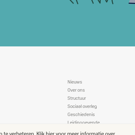
Sitemap
Nieuws
Over ons
Structuur
Sociaal overleg
Geschiedenis
Leidinggevende
instanties
g te verbeteren.
Klik hier voor meer informatie over