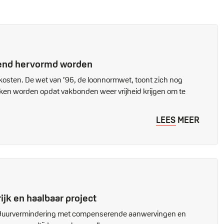
gend hervormd worden
osten. De wet van ’96, de loonnormwet, toont zich nog
en worden opdat vakbonden weer vrijheid krijgen om te
LEES MEER
jk en haalbaar project
eidsduurvermindering met compenserende aanwervingen en