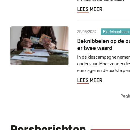
LEES MEER
29/05/2024
Eindeloopbaan 
Beknibbelen op de o
er twee waard
In de kiescampagne nemen z
onder vuur. Maar zonder d
euro lager en de oudste pe
LEES MEER
Pagi
Pagination
Persberichten