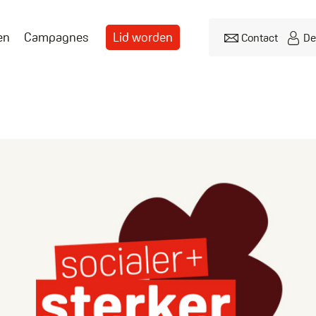
en
Campagnes
Lid worden
Contact
De
Header
menu