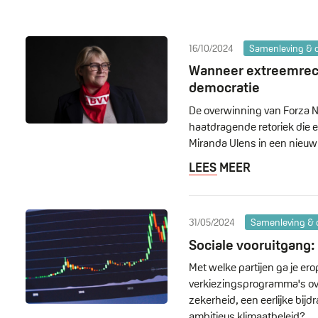
16/10/2024
Samenleving & di
Wanneer extreemrecht
democratie
De overwinning van Forza N
haatdragende retoriek die e
Miranda Ulens in een nieuw
LEES MEER
31/05/2024
Samenleving & d
Sociale vooruitgang:
Met welke partijen ga je er
verkiezingsprogramma's ov
zekerheid, een eerlijke bi
ambitieus klimaatbeleid?