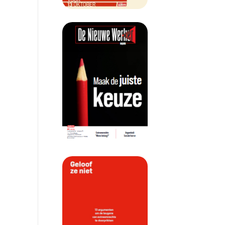
De Nieuwe Werker 3 - 2024
Geloof ze niet, vertrouw ze n