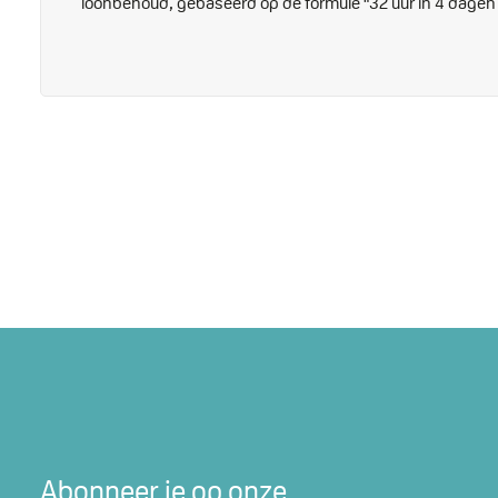
loonbehoud, gebaseerd op de formule "32 uur in 4 dagen 
Abonneer je op onze