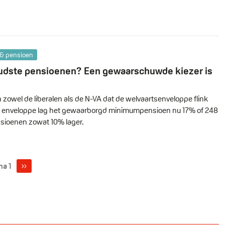
& pensioen
udste pensioenen? Een gewaarschuwde kiezer is
owel de liberalen als de N-VA dat de welvaartsenveloppe flink
ie enveloppe lag het gewaarborgd minimumpensioen nu 17% of 248
nsioenen zowat 10% lager.
Volgende
››
na 1