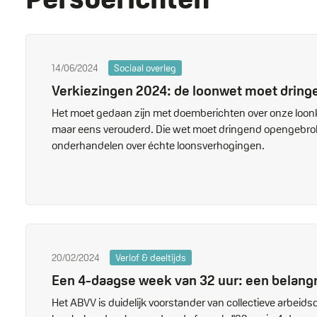
14/06/2024
Sociaal overleg
Verkiezingen 2024: de loonwet moet drin
Het moet gedaan zijn met doemberichten over onze loonk
maar eens verouderd. Die wet moet dringend opengebrok
onderhandelen over échte loonsverhogingen.
20/02/2024
Verlof & deeltijds
Een 4-daagse week van 32 uur: een belangri
Het ABVV is duidelijk voorstander van collectieve arb