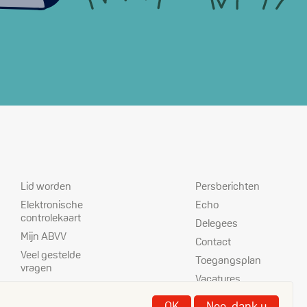
Dienstverlening
Prioriteiten
Lid worden
Persberichten
Elektronische
Echo
controlekaart
Delegees
Mijn ABVV
Contact
Veel gestelde
Toegangsplan
vragen
Vacatures
ABVV-kantoren
Disclaimer
Nettoloon
OK
Nee, dank u