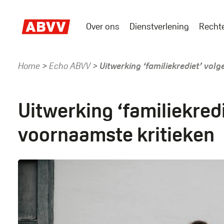
Skip
to
Over ons
Dienstverlening
Recht
main
Main
content
menu
Home
Echo ABVV
Uitwerking ‘familiekrediet’ vol
Kruimelpad
Uitwerking ‘familiekred
voornaamste kritieken