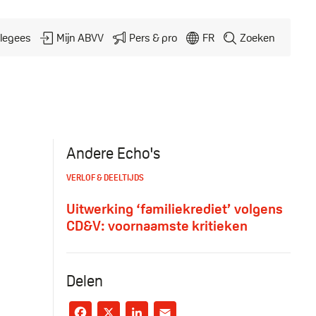
legees
Mijn ABVV
Pers & pro
FR
Zoeken
Andere Echo's
VERLOF & DEELTIJDS
Uitwerking ‘familiekrediet’ volgens
CD&V: voornaamste kritieken
Delen
Facebook
X
LinkedIn
Email