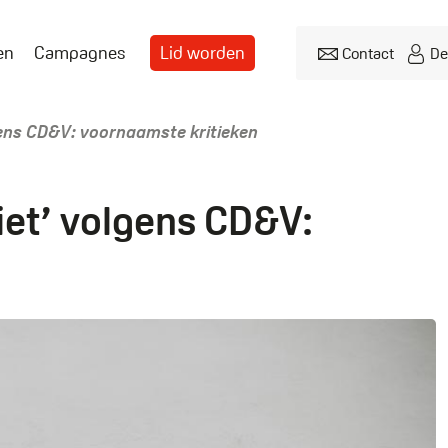
en
Campagnes
Lid worden
Contact
De
Header
menu
gens CD&V: voornaamste kritieken
iet’ volgens CD&V: