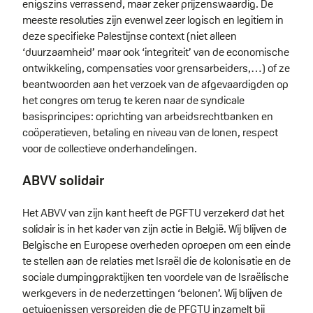
enigszins verrassend, maar zeker prijzenswaardig. De
meeste resoluties zijn evenwel zeer logisch en legitiem in
deze specifieke Palestijnse context (niet alleen
‘duurzaamheid’ maar ook ‘integriteit’ van de economische
ontwikkeling, compensaties voor grensarbeiders,…) of ze
beantwoorden aan het verzoek van de afgevaardigden op
het congres om terug te keren naar de syndicale
basisprincipes: oprichting van arbeidsrechtbanken en
coöperatieven, betaling en niveau van de lonen, respect
voor de collectieve onderhandelingen.
ABVV solidair
Het ABVV van zijn kant heeft de PGFTU verzekerd dat het
solidair is in het kader van zijn actie in België. Wij blijven de
Belgische en Europese overheden oproepen om een einde
te stellen aan de relaties met Israël die de kolonisatie en de
sociale dumpingpraktijken ten voordele van de Israëlische
werkgevers in de nederzettingen ‘belonen’. Wij blijven de
getuigenissen verspreiden die de PFGTU inzamelt bij