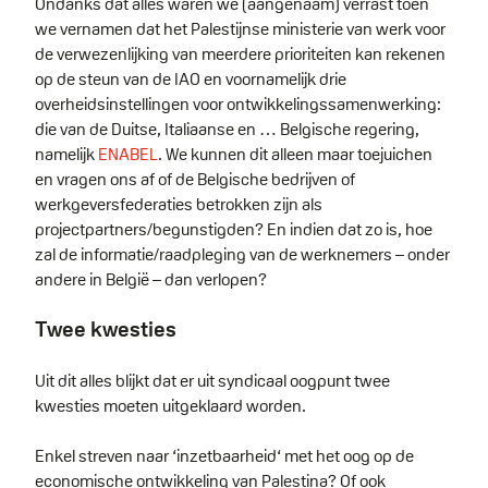
Ondanks dat alles waren we (aangenaam) verrast toen
we vernamen dat het Palestijnse ministerie van werk voor
de verwezenlijking van meerdere prioriteiten kan rekenen
op de steun van de IAO en voornamelijk drie
overheidsinstellingen voor ontwikkelingssamenwerking:
die van de Duitse, Italiaanse en … Belgische regering,
namelijk
ENABEL
. We kunnen dit alleen maar toejuichen
en vragen ons af of de Belgische bedrijven of
werkgeversfederaties betrokken zijn als
projectpartners/begunstigden? En indien dat zo is, hoe
zal de informatie/raadpleging van de werknemers – onder
andere in België – dan verlopen?
Twee kwesties
Uit dit alles blijkt dat er uit syndicaal oogpunt twee
kwesties moeten uitgeklaard worden.
Enkel streven naar ‘inzetbaarheid‘ met het oog op de
economische ontwikkeling van Palestina? Of ook