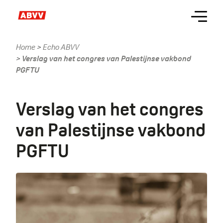
Skip
Menu
to
main
content
Home
Echo ABVV
Kruimelpad
Verslag van het congres van Palestijnse vakbond
PGFTU
Verslag van het congres
van Palestijnse vakbond
PGFTU