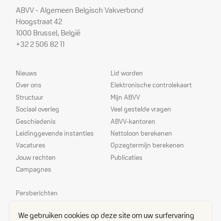
ABVV - Algemeen Belgisch Vakverbond
Hoogstraat 42
1000 Brussel, België
+32 2 506 82 11
Sitemap
Dienstverlening
Nieuws
Lid worden
Over ons
Elektronische controlekaart
Structuur
Mijn ABVV
Sociaal overleg
Veel gestelde vragen
Geschiedenis
ABVV-kantoren
Leidinggevende instanties
Nettoloon berekenen
Vacatures
Opzegtermijn berekenen
Jouw rechten
Publicaties
Campagnes
Prioriteiten
Persberichten
Echo
We gebruiken cookies op deze site om uw surfervaring
Delegees