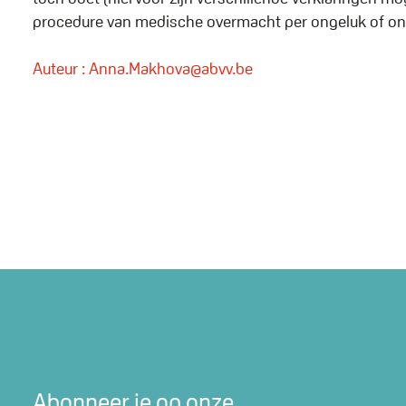
procedure van medische overmacht per ongeluk of ond
Auteur : Anna.Makhova@abvv.be
Abonneer je op onze