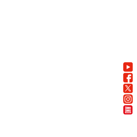
You
Hea
Fac
Soci
X
Inst
De N