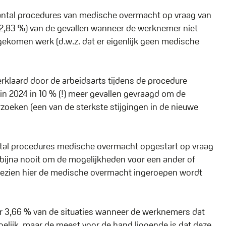
t aantal procedures van medische overmacht op vraag van
t 2,83 %) van de gevallen wanneer de werknemer niet
gekomen werk (d.w.z. dat er eigenlijk geen medische
rklaard door de arbeidsarts tijdens de procedure
n 2024 in 10 % (!) meer gevallen gevraagd om de
oeken (een van de sterkste stijgingen in de nieuwe
aantal procedures medische overmacht opgestart op vraag
bijna nooit om de mogelijkheden voor een ander of
t gezien hier de medische overmacht ingeroepen wordt
aar 3,66 % van de situaties wanneer de werknemers dat
gelijk, maar de meest voor de hand liggende is dat deze