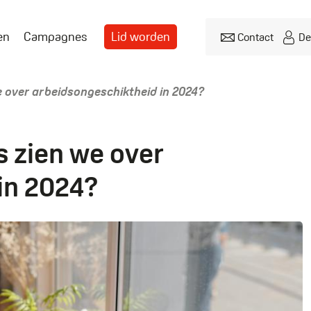
en
Campagnes
Lid worden
Contact
De
Header
menu
e over arbeidsongeschiktheid in 2024?
s zien we over
in 2024?