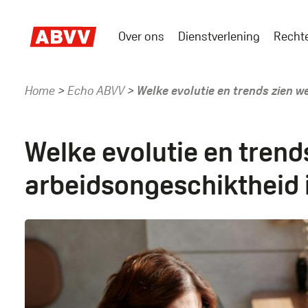
Skip
to
Over ons
Dienstverlening
Recht
main
Main
content
menu
Home
Echo ABVV
Welke evolutie en trends zien w
Kruimelpad
Welke evolutie en trend
arbeidsongeschiktheid 