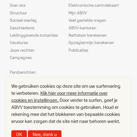
Over ons
Elektronische controlekaart
Structuur
Mijn ABVV
Sociaal overleg
Veel gestelde vragen
Geschiedenis
ABVV-kantoren
Leidinggevende instanties
Nettoloon berekenen
Vacatures
Opzegtermijn berekenen
Jouw rechten
Publicaties
Campagnes
Prioriteiten
Persberichten
Echo
We gebruiken cookies op deze site om uw surfervaring
Delegees
te verbeteren.
Klik hier voor meer informatie over
Contact
cookies en instellingen.
Door verder te surfen, geef je
Toegangsplan
ABVV toestemming om cookies te gebruiken. Houd er
Vacatures
rekening mee dat het blokkeren van bepaalde cookies
Disclaimer
ervoor kan zorgen dat de site niet naar behoren werkt.
Cookies
Privacy
OK
Nee, dank u