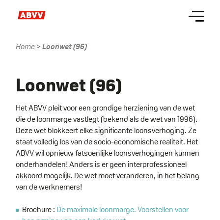
Skip
Menu
to
main
content
Home
Loonwet (96)
Kruimelpad
Name
Loonwet (96)
Het ABVV pleit voor een grondige herziening van de wet
die de loonmarge vastlegt (bekend als de wet van 1996).
Deze wet blokkeert elke significante loonsverhoging. Ze
staat volledig los van de socio-economische realiteit. Het
ABVV wil opnieuw fatsoenlijke loonsverhogingen kunnen
onderhandelen! Anders is er geen interprofessioneel
akkoord mogelijk. De wet moet veranderen, in het belang
van de werknemers!
Brochure :
De maximale loonmarge. Voorstellen voor