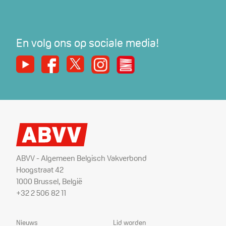
En volg ons op sociale media!
Youtube
Facebook
X
Instagram
De Nieuwe Werker
ABVV - Algemeen Belgisch Vakverbond
Hoogstraat 42
1000 Brussel, België
+32 2 506 82 11
Sitemap
Dienstverlening
Nieuws
Lid worden