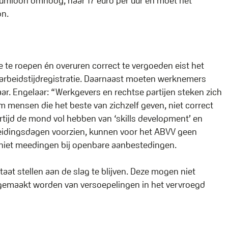
umloon omhoog, naar 17 euro per uur en moet het
on.
toe te roepen én overuren correct te vergoeden eist het
 arbeidstijdregistratie. Daarnaast moeten werknemers
ar. Engelaar: “Werkgevers en rechtse partijen steken zich
m mensen die het beste van zichzelf geven, niet correct
kertijd de mond vol hebben van ‘skills development’ en
pleidingsdagen voorzien, kunnen voor het ABVV geen
iet meedingen bij openbare aanbestedingen.
at stellen aan de slag te blijven. Deze mogen niet
 gemaakt worden van versoepelingen in het vervroegd