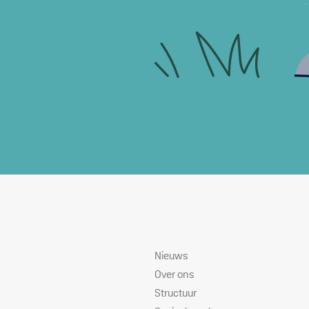
Sitemap
Nieuws
Over ons
Structuur