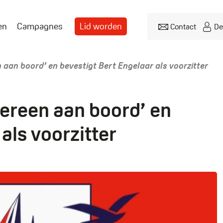
en
Campagnes
Lid worden
Contact
De
Header
menu
 aan boord’ en bevestigt Bert Engelaar als voorzitter
dereen aan boord’ en
als voorzitter