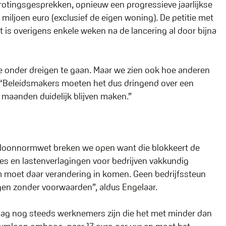
egrotingsgesprekken, opnieuw een progressieve jaarlijkse
miljoen euro (exclusief de eigen woning). De petitie met
t is overigens enkele weken na de lancering al door bijna
e onder dreigen te gaan. Maar we zien ook hoe anderen
. “Beleidsmakers moeten het dus dringend over een
maanden duidelijk blijven maken.”
e loonnormwet breken we open want die blokkeert de
dies en lastenverlagingen voor bedrijven vakkundig
m moet daar verandering in komen. Geen bedrijfssteun
gen zonder voorwaarden”, aldus Engelaar.
daag nog steeds werknemers zijn die het met minder dan