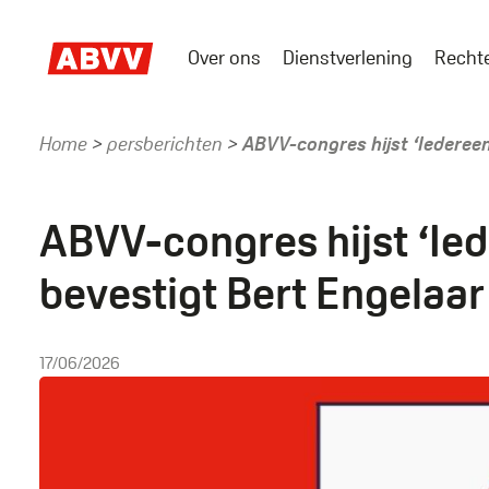
Skip
to
Over ons
Dienstverlening
Recht
main
Main
content
menu
Home
persberichten
ABVV-congres hijst ‘Iedereen
Kruimelpad
ABVV-congres hijst ‘Ie
bevestigt Bert Engelaar 
17/06/2026