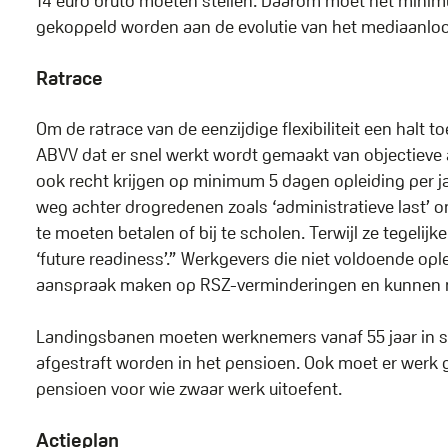
14 euro bruto moeten stellen. Daarom moet het minim
gekoppeld worden aan de evolutie van het mediaanlo
Ratrace
Om de ratrace van de eenzijdige flexibiliteit een halt 
ABVV dat er snel werkt wordt gemaakt van objectieve
ook recht krijgen op minimum 5 dagen opleiding per ja
weg achter drogredenen zoals ‘administratieve last’ o
te moeten betalen of bij te scholen. Terwijl ze tegelij
‘future readiness’.” Werkgevers die niet voldoende o
aanspraak maken op RSZ-verminderingen en kunnen n
Landingsbanen moeten werknemers vanaf 55 jaar in sta
afgestraft worden in het pensioen. Ook moet er werk
pensioen voor wie zwaar werk uitoefent.
Actieplan