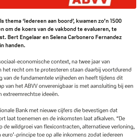
als thema ‘Iedereen aan boord’, kwamen zo’n 1500
en om de koers van de vakbond te evalueren, te
t. Bert Engelaar en Selena Carbonero Fernandez
in handen.
sociaal-economische context, na twee jaar van
n het recht om te protesteren staan daarbij voortdurend
 van de fundamentele vrijheden en heeft tijdens dit
 van het ABVV onverenigbaar is met aansluiting bij een
n extreemrechtse ideeën.
ionale Bank met nieuwe cijfers die bevestigen dat
ort laat toenemen en de inkomsten laat afkalven. “De
 de wildgroei van flexicontracten, alternatieve verloning,
uro’-principe toe op alle inkomens zodat iedereen