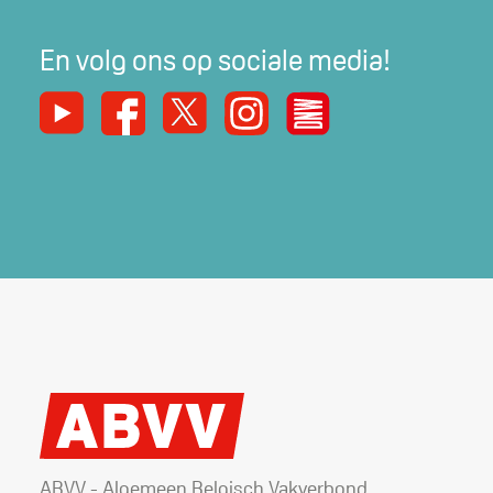
En volg ons op sociale media!
Youtube
Facebook
X
Instagram
De Nieuwe Werker
ABVV - Algemeen Belgisch Vakverbond