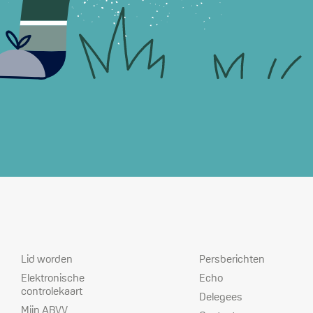
Dienstverlening
Prioriteiten
Lid worden
Persberichten
Elektronische
Echo
controlekaart
Delegees
Mijn ABVV