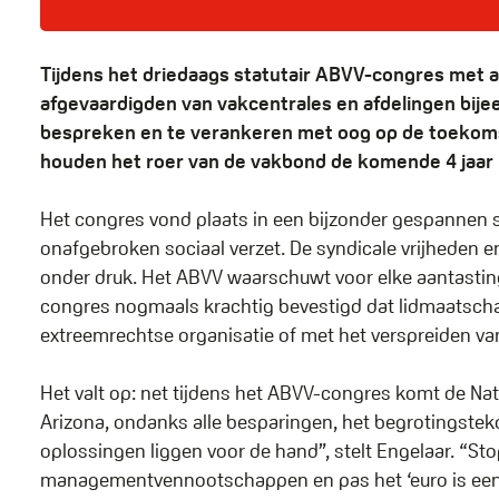
Tijdens het driedaags statutair ABVV-congres met 
afgevaardigden van vakcentrales en afdelingen bije
bespreken en te verankeren met oog op de toekoms
houden het roer van de vakbond de komende 4 jaar 
Het congres vond plaats in een bijzonder gespannen 
onafgebroken sociaal verzet. De syndicale vrijheden e
onder druk. Het ABVV waarschuwt voor elke aantasting
congres nogmaals krachtig bevestigd dat lidmaatschap
extreemrechtse organisatie of met het verspreiden va
Het valt op: net tijdens het ABVV-congres komt de Nat
Arizona, ondanks alle besparingen, het begrotingstek
oplossingen liggen voor de hand”, stelt Engelaar. “Stop
managementvennootschappen en pas het ‘euro is een e