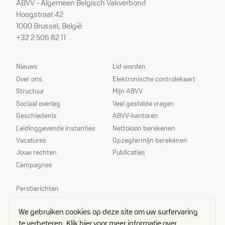
ABVV - Algemeen Belgisch Vakverbond
Hoogstraat 42
1000 Brussel, België
+32 2 506 82 11
Sitemap
Dienstverlening
Nieuws
Lid worden
Over ons
Elektronische controlekaart
Structuur
Mijn ABVV
Sociaal overleg
Veel gestelde vragen
Geschiedenis
ABVV-kantoren
Leidinggevende instanties
Nettoloon berekenen
Vacatures
Opzegtermijn berekenen
Jouw rechten
Publicaties
Campagnes
Prioriteiten
Persberichten
Echo
We gebruiken cookies op deze site om uw surfervaring
Delegees
te verbeteren.
Klik hier voor meer informatie over