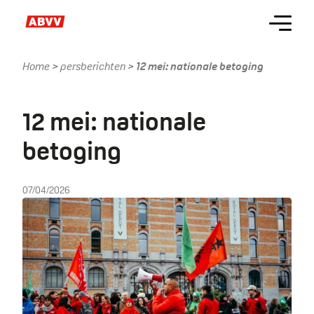
Skip
Menu
to
main
content
Home
persberichten
12 mei: nationale betoging
Kruimelpad
12 mei: nationale
betoging
07/04/2026