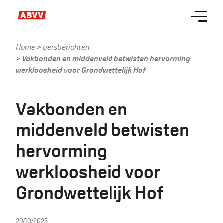
Skip
Menu
to
main
content
Home
persberichten
Kruimelpad
Vakbonden en middenveld betwisten hervorming
werkloosheid voor Grondwettelijk Hof
Vakbonden en
middenveld betwisten
hervorming
werkloosheid voor
Grondwettelijk Hof
29/10/2025