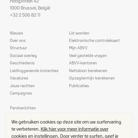
Hoogstraat 42
1000 Brussel, België
+32 2 506 82 11
Sitemap
Dienstverlening
Nieuws
Lid worden
Over ons
Elektronische controlekaart
Structuur
Mijn ABVV
Sociaal overleg
Veel gestelde vragen
Geschiedenis
ABVV-kantoren
Leidinggevende instanties
Nettoloon berekenen
Vacatures
Opzegtermijn berekenen
Jouw rechten
Publicaties
Campagnes
Prioriteiten
Persberichten
Echo
We gebruiken cookies op deze site om uw surfervaring
Delegees
te verbeteren.
Klik hier voor meer informatie over
Contact
cookies en instellingen.
Door verder te surfen, geef je
Toegangsplan