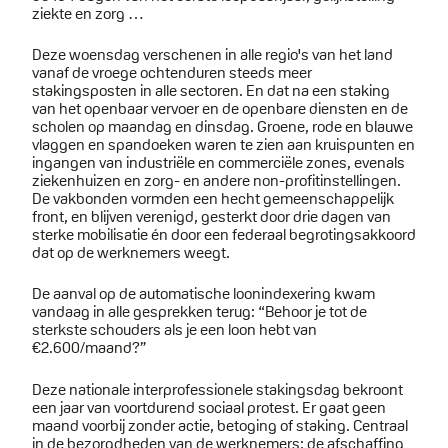
ziekte en zorg …
Deze woensdag verschenen in alle regio's van het land
vanaf de vroege ochtenduren steeds meer
stakingsposten in alle sectoren. En dat na een staking
van het openbaar vervoer en de openbare diensten en de
scholen op maandag en dinsdag. Groene, rode en blauwe
vlaggen en spandoeken waren te zien aan kruispunten en
ingangen van industriële en commerciële zones, evenals
ziekenhuizen en zorg- en andere non-profitinstellingen.
De vakbonden vormden een hecht gemeenschappelijk
front, en blijven verenigd, gesterkt door drie dagen van
sterke mobilisatie én door een federaal begrotingsakkoord
dat op de werknemers weegt.
De aanval op de automatische loonindexering kwam
vandaag in alle gesprekken terug: “Behoor je tot de
sterkste schouders als je een loon hebt van
€2.600/maand?”
Deze nationale interprofessionele stakingsdag bekroont
een jaar van voortdurend sociaal protest. Er gaat geen
maand voorbij zonder actie, betoging of staking. Centraal
in de bezorgdheden van de werknemers: de afschaffing