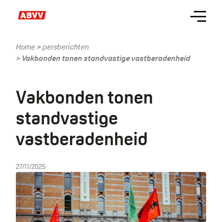
Skip
Menu
to
main
content
Home
persberichten
Kruimelpad
Vakbonden tonen standvastige vastberadenheid
Vakbonden tonen
standvastige
vastberadenheid
27/11/2025