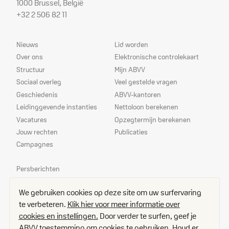
1000 Brussel, België
+32 2 506 82 11
Sitemap
Dienstverlening
Nieuws
Lid worden
Over ons
Elektronische controlekaart
Structuur
Mijn ABVV
Sociaal overleg
Veel gestelde vragen
Geschiedenis
ABVV-kantoren
Leidinggevende instanties
Nettoloon berekenen
Vacatures
Opzegtermijn berekenen
Jouw rechten
Publicaties
Campagnes
Prioriteiten
Persberichten
Echo
We gebruiken cookies op deze site om uw surfervaring
Delegees
te verbeteren.
Klik hier voor meer informatie over
Contact
cookies en instellingen.
Door verder te surfen, geef je
Toegangsplan
ABVV toestemming om cookies te gebruiken. Houd er