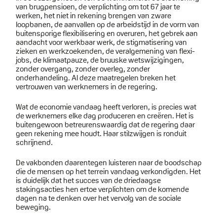
van brugpensioen, de verplichting om tot 67 jaar te
werken, het niet in rekening brengen van zware
loopbanen, de aanvallen op de arbeidstijd in de vorm van
buitensporige flexibilisering en overuren, het gebrek aan
aandacht voor werkbaar werk, de stigmatisering van
zieken en werkzoekenden, de veralgemening van flexi-
jobs, de klimaatpauze, de bruuske wetswijzigingen,
zonder overgang, zonder overleg, zonder
onderhandeling. Al deze maatregelen breken het
vertrouwen van werknemers in de regering.
Wat de economie vandaag heeft verloren, is precies wat
de werknemers elke dag produceren en creëren. Het is
buitengewoon betreurenswaardig dat de regering daar
geen rekening mee houdt. Haar stilzwijgen is ronduit
schrijnend.
De vakbonden daarentegen luisteren naar de boodschap
die de mensen op het terrein vandaag verkondigden. Het
is duidelijk dat het succes van de driedaagse
stakingsacties hen ertoe verplichten om de komende
dagen na te denken over het vervolg van de sociale
beweging.