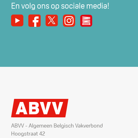
En volg ons op sociale media!
Youtube
Facebook
X
Instagram
De Nieuwe Werker
ABVV - Algemeen Belgisch Vakverbond
Hoogstraat 42