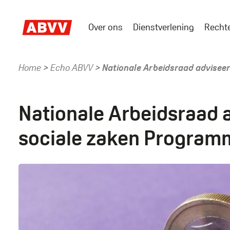
Skip
to
Over ons
Dienstverlening
Recht
main
Main
content
menu
Home
Echo ABVV
Nationale Arbeidsraad adviseer
Kruimelpad
Nationale Arbeidsraad a
sociale zaken Progra