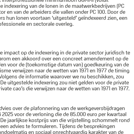
indexering van de lonen in de maatwerkbedrijven (PC
or en van de arbeiders die vallen onder PC 100. Door de
 hun lonen voortaan ‘uitgesteld’ geïndexeerd zien, een
ofessionele en sectorale overleg.
mpact op de indexering in de private sector juridisch te
daarom een akkoord over een concreet amendement op de
den voor de (toekomstige datum van) goedkeuring van de
me verwijzen naar de wetten van 1971 en 1977 de timing
. Volgens de informatie waarover we nu beschikken, zou
 De uitgestelde indexering zou niet gelden voor de private
vate cao’s die verwijzen naar de wetten van 1971 en 1977.
dvies over de plafonnering van de werkgeversbijdragen
i 2025 voor de verloning die de 85.000 euro per kwartaal
De jaarlijkse kostprijs van die vrijstelling schommelt rond
 een advies te formuleren. Tijdens de besprekingen
ondoelmatig en sociaal onrechtvaardig karakter van de