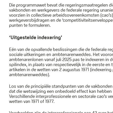
Die programmawet bevat die regeringsmaatregelen die
vakbonden en werkgevers de federale regering unanie
voorzien in collectieve arbeidsovereenkomsten (cao’s)
werkgeversbijdragen en de ‘competitiviteitsenveloppe’
punten te formuleren.
‘Uitgestelde indexering’
Eén van de opvallende beslissingen die de federale reg
sociale uitkeringen en ambtenarenweddes. Het vooron
ambtenarenlonen vanaf juli 2025 pas te indexeren in 
spilindex, in plaats van respectievelijk in de eerste
artikelen in de wetten van 2 augustus 1971 (indexering
ambtenarenweddes).
Los van de principiële standpunten van de vakbonden e
dat die wetswijzing een onbedoeld effect kan hebben o
Verschillende interprofessionele en sectorale cao’s 
wetten van 1971 of 1977.
Voorbeelden zijn de interprofessionele cao 43 over h