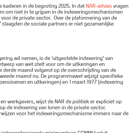
 kaderen in de begroting 2025. In dat
NAR-advies
vragen
m om niet in te grijpen in de indexeringsmechanismen
 voor de private sector. Over de plafonnering van de
 slaagden de sociale partners er niet gezamenlijke
ering wil nemen, is de ‘uitgestelde indexering’ van
twerp van wet stelt voor om de uitkeringen en
de derde maand volgend op de overschrijding van de
 en tweede maand nu. De programmawet wijzigt specifieke
 pensioenen en uitkeringen) en 1 maart 1977 (indexering
n werkgevers, wijst de NAR de politiek er expliciet op
p de indexering van lonen in de private sector.
verwijzen voor het indexeringsmechanisme immers naar de
et interprofessionele minimumloon GGMMI (voluit