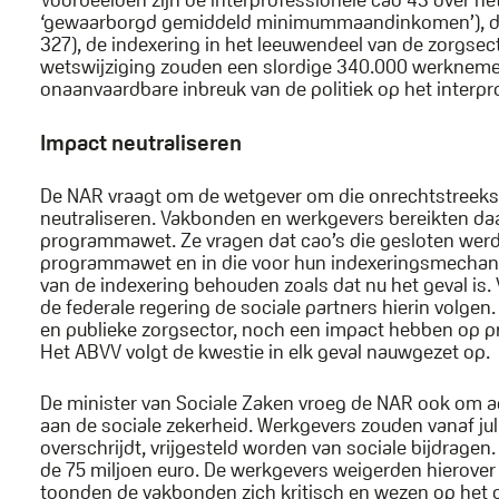
‘gewaarborgd gemiddeld minimummaandinkomen’), de 
327), de indexering in het leeuwendeel van de zorgsect
wetswijziging zouden een slordige 340.000 werknemers
onaanvaardbare inbreuk van de politiek op het interpr
Impact neutraliseren
De NAR vraagt om de wetgever om die onrechtstreekse i
neutraliseren. Vakbonden en werkgevers bereikten 
programmawet. Ze vragen dat cao’s die gesloten wer
programmawet en in die voor hun indexeringsmechanis
van de indexering behouden zoals dat nu het geval is
de federale regering de sociale partners hierin volgen.
en publieke zorgsector, noch een impact hebben op pri
Het ABVV volgt de kwestie in elk geval nauwgezet op.
De minister van Sociale Zaken vroeg de NAR ook om a
aan de sociale zekerheid. Werkgevers zouden vanaf jul
overschrijdt, vrijgesteld worden van sociale bijdragen. 
de 75 miljoen euro. De werkgevers weigerden hierover
toonden de vakbonden zich kritisch en wezen op het 