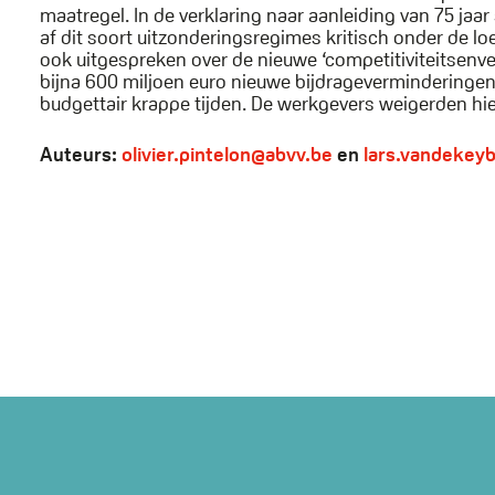
maatregel. In de verklaring naar aanleiding van 75 jaa
af dit soort uitzonderingsregimes kritisch onder de l
ook uitgespreken over de nieuwe ‘competitiviteitsenv
bijna 600 miljoen euro nieuwe bijdrageverminderingen
budgettair krappe tijden. De werkgevers weigerden hie
Auteurs:
olivier.pintelon@abvv.be
en
lars.vandekey