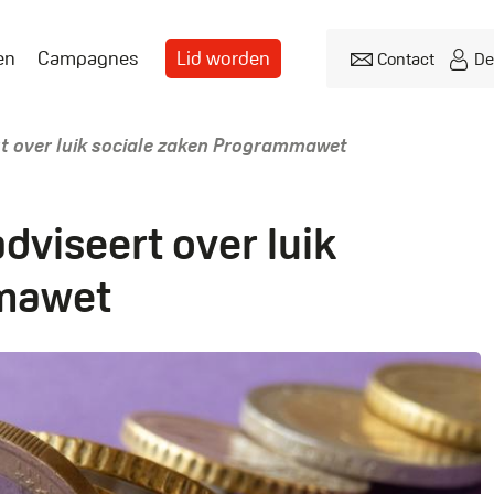
en
Campagnes
Lid worden
Contact
De
Header
menu
t over luik sociale zaken Programmawet
dviseert over luik
mmawet