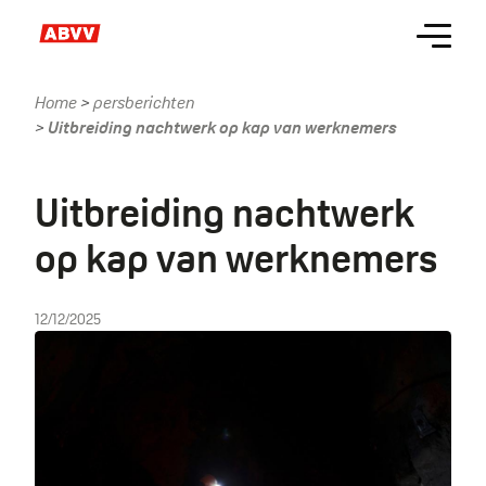
Skip
Menu
to
main
content
Home
persberichten
Kruimelpad
Uitbreiding nachtwerk op kap van werknemers
Uitbreiding nachtwerk
op kap van werknemers
12/12/2025