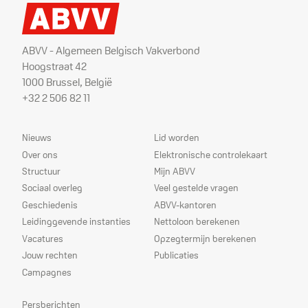
ABVV - Algemeen Belgisch Vakverbond
Hoogstraat 42
1000 Brussel, België
+32 2 506 82 11
Sitemap
Dienstverlening
Nieuws
Lid worden
Over ons
Elektronische controlekaart
Structuur
Mijn ABVV
Sociaal overleg
Veel gestelde vragen
Geschiedenis
ABVV-kantoren
Leidinggevende instanties
Nettoloon berekenen
Vacatures
Opzegtermijn berekenen
Jouw rechten
Publicaties
Campagnes
Prioriteiten
Persberichten