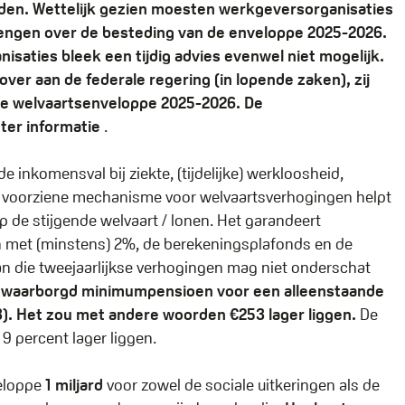
den. Wettelijk gezien moesten werkgeversorganisaties
engen over de besteding van de enveloppe 2025-2026.
aties bleek een tijdig advies evenwel niet mogelijk.
over aan de federale regering (in lopende zaken), zij
de welvaartsenveloppe 2025-2026. De
ter informatie
.
 inkomensval bij ziekte, (tijdelijke) werkloosheid,
jk voorziene mechanisme voor welvaartsverhogingen helpt
de stijgende welvaart / lonen. Het garandeert
 met (minstens) 2%, de berekeningsplafonds en de
n die tweejaarlijkse verhogingen mag niet onderschat
ewaarborgd minimumpensioen voor een alleenstaande
3). Het zou met andere woorden €253 lager liggen.
De
9 percent lager liggen.
eloppe
1 miljard
voor zowel de sociale uitkeringen als de