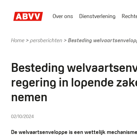
Skip
to
Over ons
Dienstverlening
Recht
main
Main
content
menu
Home
persberichten
Besteding welvaartsenvelopp
Kruimelpad
Besteding welvaartsen
regering in lopende zak
nemen
02/10/2024
De welvaartsenveloppe is een wettelijk mechanism