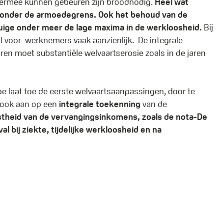
hiermee kunnen gebeuren zijn broodnodig.
Heel wat
im onder de armoedegrens.
Ook het behoud van de
ige onder meer de lage maxima in de werkloosheid.
Bij
l voor werknemers vaak aanzienlijk. De integrale
n moet substantiële welvaartserosie zoals in de jaren
pe laat toe de eerste welvaartsaanpassingen, door te
n ook aan op een
integrale toekenning
van de
stheid van de vervangingsinkomens, zoals de nota-De
l bij ziekte, tijdelijke werkloosheid en na