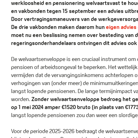
werkloosheid en pensionering welvaartsvast te hou
en vakbonden tegen 15 september een advies uitbr
Door vertragingsmaneuvers van de werkgeversorganis
De drie vakbonden maken daarom hun
eigen advies
moet nu een beslissing nemen over besteding van 
regeringsonderhandelaars ontvingen dit advies ook 
De welvaartsenveloppe is een cruciaal instrument om de
pensioen of arbeidsongeval te beperken. Het wetteli
vermijden dat de vervangingsinkomens achterlopen op 
verhogingen van (onder meer) de minimumuitkeringen
langst lopende pensioenen. De lange termijnimpact va
worden.
Zonder welvaartsenveloppe bedroeg het g
op 1 mei 2024 amper €1520 bruto (in plaats van €177
langst lopende pensioenen zou dan weer een slordige 
Voor de periode 2025-2026 bedraagt de welvaartsenv