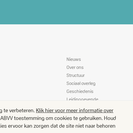
Sitemap
Nieuws
Over ons
Structuur
Sociaal overleg
Geschiedenis
Leidinggevende
instanties
g te verbeteren.
Klik hier voor meer informatie over
Vacatures
je ABVV toestemming om cookies te gebruiken. Houd
Jouw rechten
es ervoor kan zorgen dat de site niet naar behoren
Campagnes