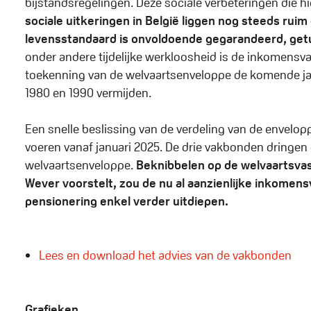
bijstandsregelingen. Deze sociale verbeteringen die 
sociale uitkeringen in België liggen nog steeds ru
levensstandaard is onvoldoende gegarandeerd, getu
onder andere tijdelijke werkloosheid is de inkomensva
toekenning van de welvaartsenveloppe de komende jare
1980 en 1990 vermijden.
Een snelle beslissing van de verdeling van de envelop
voeren vanaf januari 2025. De drie vakbonden dringe
welvaartsenveloppe.
Beknibbelen op de welvaartsva
Wever voorstelt, zou de nu al aanzienlijke inkomensva
pensionering enkel verder uitdiepen.
Lees en download het advies van de vakbonden
Grafieken