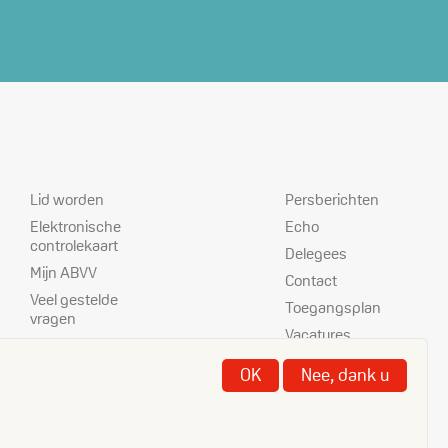
Dienstverlening
Prioriteiten
Lid worden
Persberichten
Elektronische
Echo
controlekaart
Delegees
Mijn ABVV
Contact
Veel gestelde
Toegangsplan
vragen
Vacatures
ABVV-kantoren
Disclaimer
Nettoloon
OK
Nee, dank u
Cookies
berekenen
Privacy
Opzegtermijn
berekenen
ISVI-IFSI