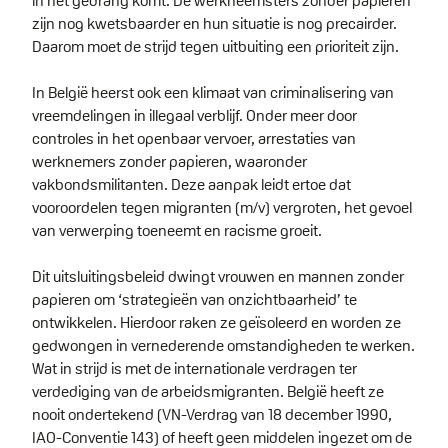
in het gedrang komt. De werkneemsters zonder papieren
zijn nog kwetsbaarder en hun situatie is nog precairder.
Daarom moet de strijd tegen uitbuiting een prioriteit zijn.
In België heerst ook een klimaat van criminalisering van
vreemdelingen in illegaal verblijf. Onder meer door
controles in het openbaar vervoer, arrestaties van
werknemers zonder papieren, waaronder
vakbondsmilitanten. Deze aanpak leidt ertoe dat
vooroordelen tegen migranten (m/v) vergroten, het gevoel
van verwerping toeneemt en racisme groeit.
Dit uitsluitingsbeleid dwingt vrouwen en mannen zonder
papieren om ‘strategieën van onzichtbaarheid’ te
ontwikkelen. Hierdoor raken ze geïsoleerd en worden ze
gedwongen in vernederende omstandigheden te werken.
Wat in strijd is met de internationale verdragen ter
verdediging van de arbeidsmigranten. België heeft ze
nooit ondertekend (VN-Verdrag van 18 december 1990,
IAO-Conventie 143) of heeft geen middelen ingezet om de