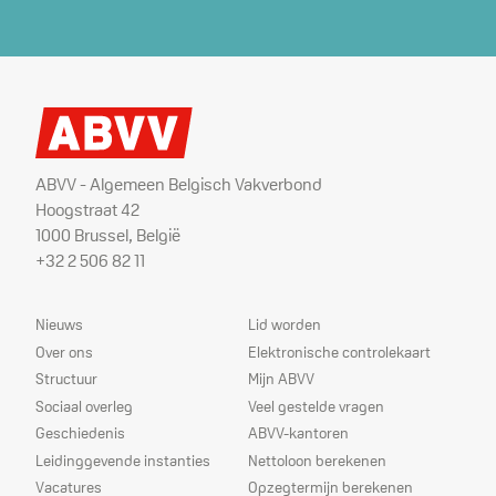
ABVV - Algemeen Belgisch Vakverbond
Hoogstraat 42
1000 Brussel, België
+32 2 506 82 11
Sitemap
Dienstverlening
Nieuws
Lid worden
Over ons
Elektronische controlekaart
Structuur
Mijn ABVV
Sociaal overleg
Veel gestelde vragen
Geschiedenis
ABVV-kantoren
Leidinggevende instanties
Nettoloon berekenen
Vacatures
Opzegtermijn berekenen