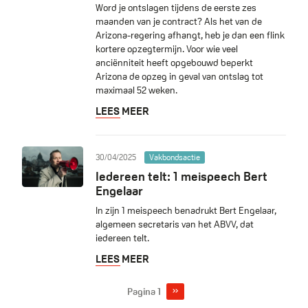
Word je ontslagen tijdens de eerste zes
maanden van je contract? Als het van de
Arizona-regering afhangt, heb je dan een flink
kortere opzegtermijn. Voor wie veel
anciënniteit heeft opgebouwd beperkt
Arizona de opzeg in geval van ontslag tot
maximaal 52 weken.
LEES MEER
30/04/2025
Vakbondsactie
Iedereen telt: 1 meispeech Bert
Engelaar
In zijn 1 meispeech benadrukt Bert Engelaar,
algemeen secretaris van het ABVV, dat
iedereen telt.
LEES MEER
Volgende
››
Pagina 1
Pagination