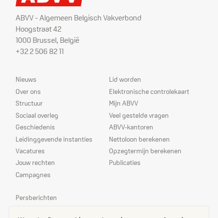
ABVV - Algemeen Belgisch Vakverbond
Hoogstraat 42
1000 Brussel, België
+32 2 506 82 11
Sitemap
Dienstverlening
Nieuws
Lid worden
Over ons
Elektronische controlekaart
Structuur
Mijn ABVV
Sociaal overleg
Veel gestelde vragen
Geschiedenis
ABVV-kantoren
Leidinggevende instanties
Nettoloon berekenen
Vacatures
Opzegtermijn berekenen
Jouw rechten
Publicaties
Campagnes
Prioriteiten
Persberichten
Echo