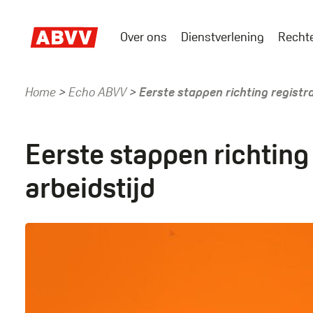
Skip
to
Over ons
Dienstverlening
Recht
main
Main
content
menu
Home
Echo ABVV
Eerste stappen richting registra
Kruimelpad
Eerste stappen richting 
arbeidstijd