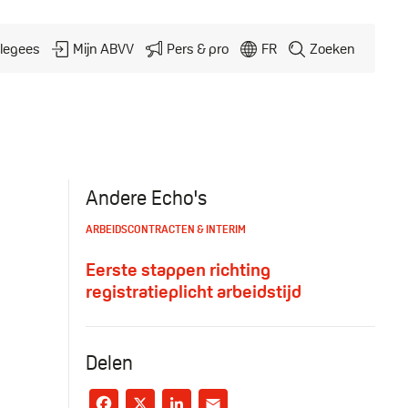
legees
Mijn ABVV
Pers & pro
FR
Zoeken
Andere Echo's
ARBEIDSCONTRACTEN & INTERIM
Eerste stappen richting
registratieplicht arbeidstijd
Delen
Facebook
X
LinkedIn
Email