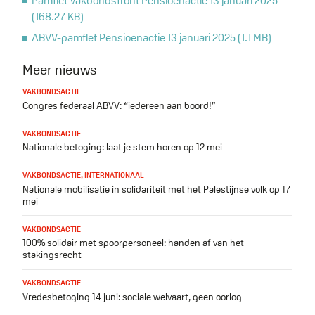
Pamflet Vakbondsfront Pensioenactie 13 januari 2025
Document
(168.27 KB)
ABVV-pamflet Pensioenactie 13 januari 2025
(1.1 MB)
Document
Meer nieuws
VAKBONDSACTIE
Congres federaal ABVV: “iedereen aan boord!”
VAKBONDSACTIE
Nationale betoging: laat je stem horen op 12 mei
VAKBONDSACTIE
,
INTERNATIONAAL
Nationale mobilisatie in solidariteit met het Palestijnse volk op 17
mei
VAKBONDSACTIE
100% solidair met spoorpersoneel: handen af van het
stakingsrecht
VAKBONDSACTIE
Vredesbetoging 14 juni: sociale welvaart, geen oorlog