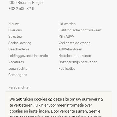
1000 Brussel, België
+32 2 506 82 11
Sitemap
Dienstverlening
Nieuws
Lid worden
Over ons
Elektronische controlekaart
Structuur
Mijn ABVV
Sociaal overleg
Veel gestelde vragen
Geschiedenis
ABVV-kantoren
Leidinggevende instanties
Nettoloon berekenen
Vacatures
Opzegtermijn berekenen
Jouw rechten
Publicaties
Campagnes
Prioriteiten
Persberichten
Echo
We gebruiken cookies op deze site om uw surfervaring
Delegees
te verbeteren.
Klik hier voor meer informatie over
Contact
cookies en instellingen.
Door verder te surfen, geef je
Toegangsplan