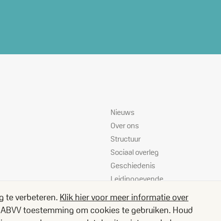
Sitemap
Nieuws
Over ons
Structuur
Sociaal overleg
Geschiedenis
Leidinggevende
instanties
g te verbeteren.
Klik hier voor meer informatie over
Vacatures
je ABVV toestemming om cookies te gebruiken. Houd
Jouw rechten