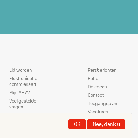
Dienstverlening
Prioriteiten
Lid worden
Persberichten
Elektronische
Echo
controlekaart
Delegees
Mijn ABVV
Contact
Veel gestelde
Toegangsplan
vragen
Vacatures
ABVV-kantoren
Disclaimer
Nettoloon
OK
Nee, dank u
Cookies
berekenen
Privacy
Opzegtermijn