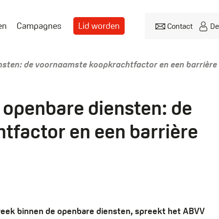
en
Campagnes
Lid worden
Contact
De
Header
menu
sten: de voornaamste koopkrachtfactor en een barrière 
openbare diensten: de
factor en een barrière
eweek binnen de openbare diensten, spreekt het ABVV