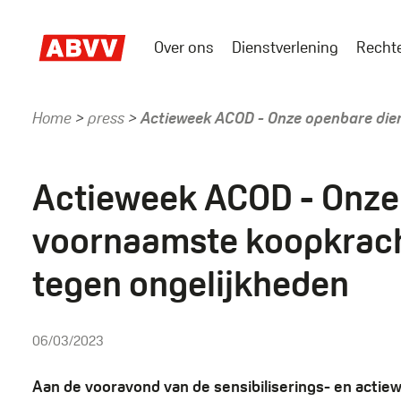
Skip
to
Over ons
Dienstverlening
Recht
main
Main
content
menu
Home
press
Actieweek ACOD - Onze openbare dien
Kruimelpad
Actieweek ACOD - Onze 
voornaamste koopkracht
tegen ongelijkheden
06/03/2023
Aan de vooravond van de sensibiliserings- en acti