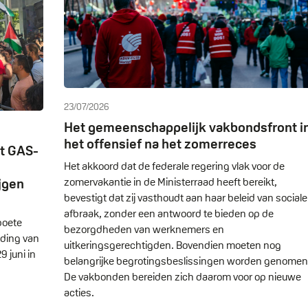
23/07/2026
Het gemeenschappelijk vakbondsfront i
het offensief na het zomerreces
gt GAS-
Het akkoord dat de federale regering vlak voor de
ijgen
zomervakantie in de Ministerraad heeft bereikt,
bevestigt dat zij vasthoudt aan haar beleid van sociale
afbraak, zonder een antwoord te bieden op de
boete
bezorgdheden van werknemers en
iding van
uitkeringsgerechtigden. Bovendien moeten nog
 juni in
belangrijke begrotingsbeslissingen worden genomen
De vakbonden bereiden zich daarom voor op nieuwe
acties.