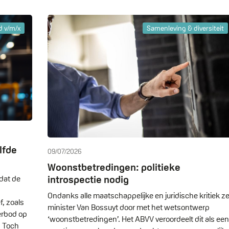
d v/m/x
Samenleving & diversiteit
lfde
09/07/2026
Woonstbetredingen: politieke
introspectie nodig
dat de
Ondanks alle maatschappelijke en juridische kritiek ze
, zoals
minister Van Bossuyt door met het wetsontwerp
erbod op
‘woonstbetredingen’. Het ABVV veroordeelt dit als een
. Toch