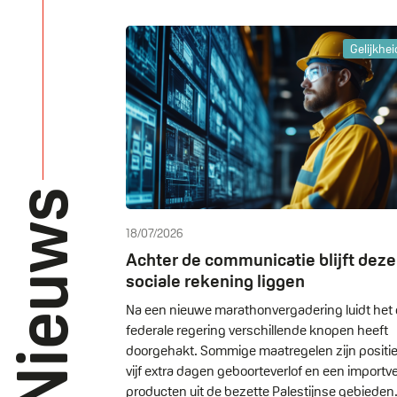
Gelijkhei
Nieuws
18/07/2026
Achter de communicatie blijft deze
sociale rekening liggen
Na een nieuwe marathonvergadering luidt het 
federale regering verschillende knopen heeft
doorgehakt. Sommige maatregelen zijn positief
vijf extra dagen geboorteverlof en een importv
producten uit de bezette Palestijnse gebieden