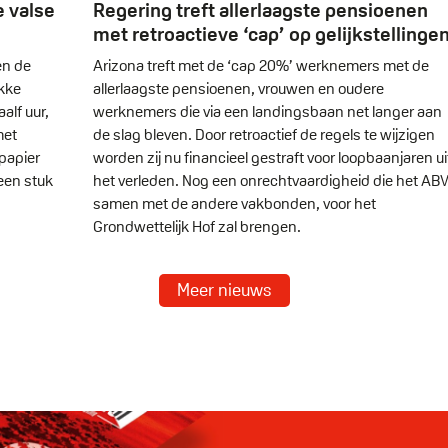
e valse
Regering treft allerlaagste pensioenen
met retroactieve ‘cap’ op gelijkstellinge
en de
Arizona treft met de ‘cap 20%’ werknemers met de
kke
allerlaagste pensioenen, vrouwen en oudere
lf uur,
werknemers die via een landingsbaan net langer aan
met
de slag bleven. Door retroactief de regels te wijzigen
papier
worden zij nu financieel gestraft voor loopbaanjaren ui
 een stuk
het verleden. Nog een onrechtvaardigheid die het ABV
samen met de andere vakbonden, voor het
Grondwettelijk Hof zal brengen.
Meer nieuws