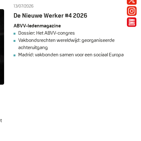
X
13/07/2026
Inst
De Nieuwe Werker #4 2026
De N
ABVV-ledenmagazine
Dossier: Het ABVV-congres
Vakbondsrechten wereldwijd: georganiseerde
achteruitgang
Madrid: vakbonden samen voor een sociaal Europa
t