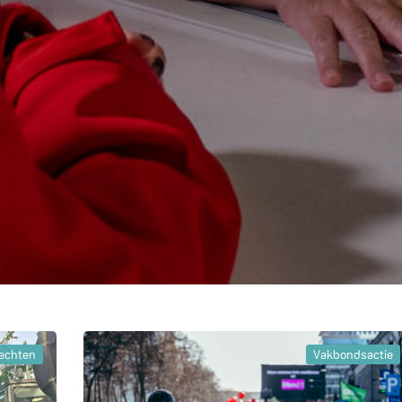
echten
Vakbondsactie