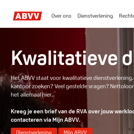
Skip
to
Over ons
Dienstverlening
Recht
main
Main
content
menu
Dienstverlening
Kwalitatieve 
Het ABVV staat voor kwalitatieve dienstverlening
kantoor zoeken? Veel gestelde vragen? Nettoloo
het allemaal hier.
Kreeg je een brief van de RVA over jouw werkl
contacteren via Mijn ABVV.
Dienstverlening
Mijn ABVV