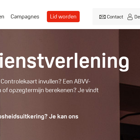
en
Campagnes
Lid worden
Contact
De
Header
menu
dienstverlening
. Controlekaart invullen? Een ABVV-
n of opzegtermijn berekenen? Je vindt
oosheidsuitkering? Je kan ons