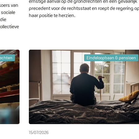
ernstige aanval op de grondrechten en een gevaarlijk
koers van
precedent voor de rechtsstaat en roept de regering o
 sociale
haar positie te herzien.
 die
ollectieve
rechten
Eindeloopbaan & pensioen
15/07/2026