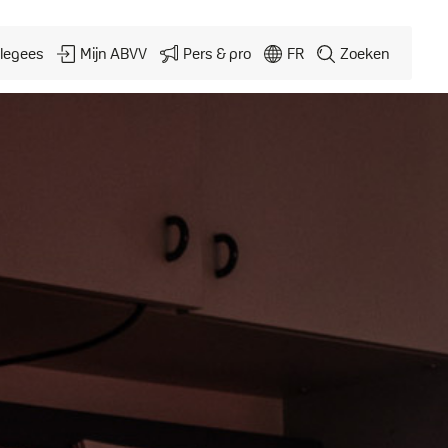
legees
Mijn ABVV
Pers & pro
FR
Zoeken