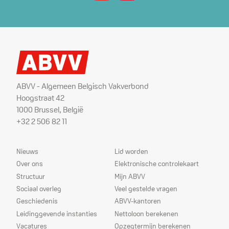
ABVV - Algemeen Belgisch Vakverbond
Hoogstraat 42
1000 Brussel, België
+32 2 506 82 11
Sitemap
Dienstverlening
Nieuws
Lid worden
Over ons
Elektronische controlekaart
Structuur
Mijn ABVV
Sociaal overleg
Veel gestelde vragen
Geschiedenis
ABVV-kantoren
Leidinggevende instanties
Nettoloon berekenen
Vacatures
Opzegtermijn berekenen