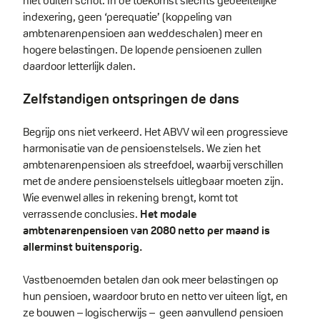
niet buiten schot. In de toekomst slechts gedeeltelijke
indexering, geen ‘perequatie’ (koppeling van
ambtenarenpensioen aan weddeschalen) meer en
hogere belastingen. De lopende pensioenen zullen
daardoor letterlijk dalen.
Zelfstandigen ontspringen de dans
Begrijp ons niet verkeerd. Het ABVV wil een progressieve
harmonisatie van de pensioenstelsels. We zien het
ambtenarenpensioen als streefdoel, waarbij verschillen
met de andere pensioenstelsels uitlegbaar moeten zijn.
Wie evenwel alles in rekening brengt, komt tot
verrassende conclusies.
Het modale
ambtenarenpensioen van 2080 netto per maand is
allerminst buitensporig.
Vastbenoemden betalen dan ook meer belastingen op
hun pensioen, waardoor bruto en netto ver uiteen ligt, en
ze bouwen – logischerwijs – geen aanvullend pensioen