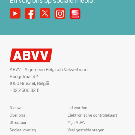
En volg ons op sociale media!
Youtube
Facebook
X
Instagram
De Nieuwe Werker
ABVV - Algemeen Belgisch Vakverbond
Hoogstraat 42
1000 Brussel, België
+32 2 506 82 11
Sitemap
Dienstverlening
Nieuws
Lid worden
Over ons
Elektronische controlekaart
Structuur
Mijn ABVV
Sociaal overleg
Veel gestelde vragen