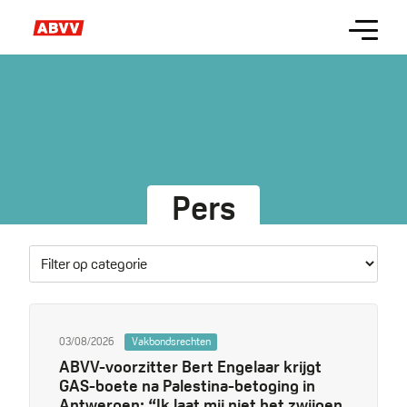
Skip
Menu
to
main
content
Pers
03/08/2026
Vakbondsrechten
ABVV-voorzitter Bert Engelaar krijgt
GAS-boete na Palestina-betoging in
Antwerpen: “Ik laat mij niet het zwijgen